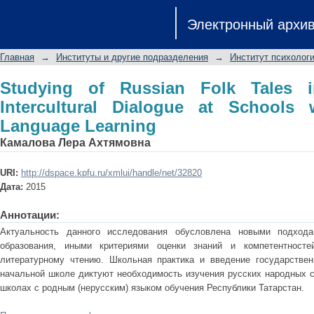
Studying of Russian Folk Tales in the 
Электронный архи
with (Non-Russian) Language Learnin
Главная
→
Институты и другие подразделения
→
Институт психологи
Studying of Russian Folk Tales 
Intercultural Dialogue at Schools 
Language Learning
Камалова Лера Ахтямовна
URI:
http://dspace.kpfu.ru/xmlui/handle/net/32820
Дата:
2015
Аннотации:
Актуальность данного исследования обусловлена новыми подход
образования, иными критериями оценки знаний и компетентност
литературному чтению. Школьная практика и введение государствен
начальной школе диктуют необходимость изучения русских народных ск
школах с родным (нерусским) языком обучения Республики Татарстан.