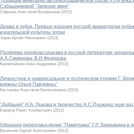
Традиции мемуарно-автобиографической прозы XVIII века
Сабашниковой "Зеленая змея"
Софьина Анастасия Валерьевна
(
2013
)
Драма и лубок. Первые издания русской драматургии рубежа 
издательской культуры эпохи
Зорин Артём Николаевич
(
2013
)
Проблема предклассицизма в русской литературе: концепц
А.А.Смирнова, В.И.Федорова
Кирпичникова Анна Андреевна
(
2013
)
Личностное и универсальное в поэтическом отклике Г. Дер
княжны Ольги Павловны"
Кистанова Анастасия Валентиновна
(
2013
)
"Добрыня" Н.А. Львова и творчество А.С.Пушкина: еще раз
Бакиров Ринат Альбертович
(
2013
)
Образное переосмысление "Памятника" Г.Р. Державина в 
Васильев Сергей Анатольевич
(
2013
)