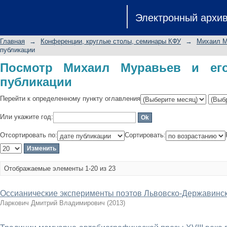
Посмотр Михаил Муравьев и его вре
Электронный архи
Главная
→
Конференции, круглые столы, семинары КФУ
→
Михаил М
публикации
Посмотр Михаил Муравьев и ег
публикации
Перейти к определенному пункту оглавления
Или укажите год:
Отсортировать по:
Сортировать:
Отображаемые элементы 1-20 из 23
Оссианические эксперименты поэтов Львовско-Державинск
Ларкович Дмитрий Владимирович
(
2013
)