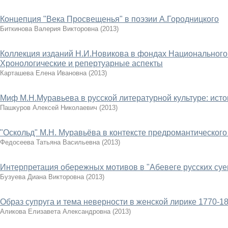
Концепция "Века Просвещенья" в поэзии А.Городницкого
Биткинова Валерия Викторовна
(
2013
)
Коллекция изданий Н.И.Новикова в фондах Национального 
Хронологические и репертуарные аспекты
Карташева Елена Ивановна
(
2013
)
Миф М.Н.Муравьева в русской литературной культуре: исто
Пашкуров Алексей Николаевич
(
2013
)
"Оскольд" М.Н. Муравьёва в контексте предромантического
Федосеева Татьяна Васильевна
(
2013
)
Интерпретация обережных мотивов в "Абевеге русских суе
Бузуева Диана Викторовна
(
2013
)
Образ супруга и тема неверности в женской лирике 1770-181
Аликова Елизавета Александровна
(
2013
)