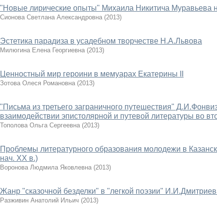
"Новые лирические опыты" Михаила Никитича Муравьева н
Сионова Светлана Александровна
(
2013
)
Эстетика парадиза в усадебном творчестве Н.А.Львова
Милюгина Елена Георгиевна
(
2013
)
Ценностный мир героини в мемуарах Екатерины II
Зотова Олеся Романовна
(
2013
)
"Письма из третьего заграничного путешествия" Д.И.Фонви
взаимодействии эпистолярной и путевой литературы во вто
Тополова Ольга Сергеевна
(
2013
)
Проблемы литературного образования молодежи в Казанском
нач. XX в.)
Воронова Людмила Яковлевна
(
2013
)
Жанр "сказочной безделки" в "легкой поэзии" И.И.Дмитрие
Разживин Анатолий Ильич
(
2013
)