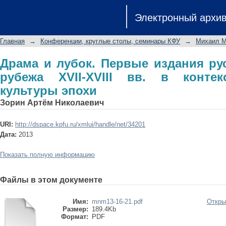
Драма и лубок. Первые издания русс
Электронный архи
контексте издательской культуры э
Главная
→
Конференции, круглые столы, семинары КФУ
→
Михаил М
Драма и лубок. Первые издания ру
рубежа XVII-XVIII вв. в контек
культуры эпохи
Зорин Артём Николаевич
URI:
http://dspace.kpfu.ru/xmlui/handle/net/34201
Дата:
2013
Показать полную информацию
Файлы в этом документе
Имя:
mnm13-16-21.pdf
Откры
Размер:
189.4Kb
Формат:
PDF