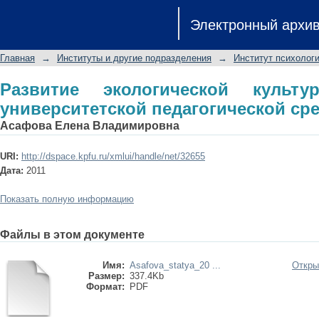
Развитие экологической куль
Электронный архи
педагогической среде
Главная
→
Институты и другие подразделения
→
Институт психологи
Развитие экологической культ
университетской педагогической ср
Асафова Елена Владимировна
URI:
http://dspace.kpfu.ru/xmlui/handle/net/32655
Дата:
2011
Показать полную информацию
Файлы в этом документе
Имя:
Asafova_statya_20 ...
Откры
Размер:
337.4Kb
Формат:
PDF