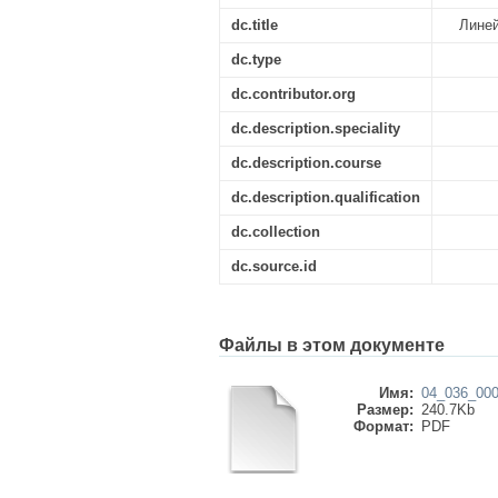
dc.title
Линей
dc.type
dc.contributor.org
dc.description.speciality
dc.description.course
dc.description.qualification
dc.collection
dc.source.id
Файлы в этом документе
Имя:
04_036_000
Размер:
240.7Kb
Формат:
PDF