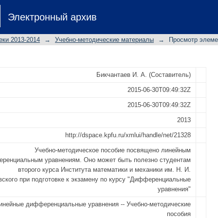
иальные уравнения: [методические
Электронный архив
еки 2013-2014
→
Учебно-методические материалы
→
Просмотр элеме
Бикчантаев И. А. (Составитель)
2015-06-30T09:49:32Z
2015-06-30T09:49:32Z
2013
http://dspace.kpfu.ru/xmlui/handle/net/21328
Учебно-методическое пособие посвящено линейным
ренциальным уравнениям. Оно может быть полезно студентам
второго курса Института математики и механики им. Н. И.
вского при подготовке к экзамену по курсу "Дифференциальные
уравнения"
инейные дифференциальные уравнения -- Учебно-методические
пособия