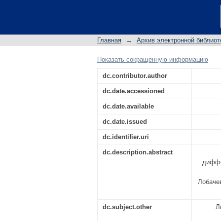
Линейные дифференц
Главная
→
Архив электронной библиот
Показать сокращенную информацию
dc.contributor.author
dc.date.accessioned
dc.date.available
dc.date.issued
dc.identifier.uri
dc.description.abstract
диффе
Лобаче
dc.subject.other
Л