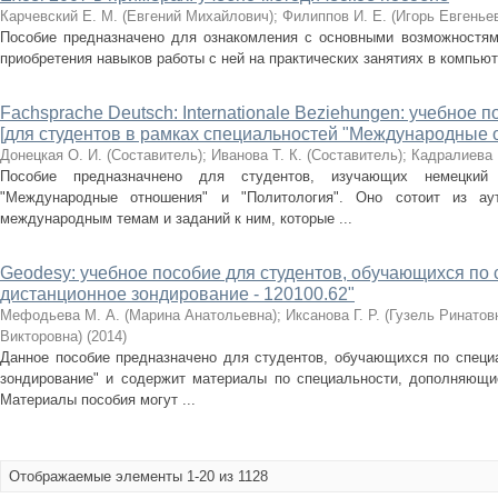
Карчевский Е. М. (Евгений Михайлович)
;
Филиппов И. Е. (Игорь Евгенье
Пособие предназначено для ознакомления с основными возможностями
приобретения навыков работы с ней на практических занятиях в компью
Fachsprache Deutsch: Internationale Beziehungen: учебное 
[для студентов в рамках специальностей "Международные 
Донецкая О. И. (Составитель)
;
Иванова Т. К. (Составитель)
;
Кадралиева 
Пособие предназначнено для студентов, изучающих немецкий
"Международные отношения" и "Политология". Оно сотоит из ау
международным темам и заданий к ним, которые ...
Geodesy: учебное пособие для студентов, обучающихся по 
дистанционное зондирование - 120100.62"
Мефодьева М. А. (Марина Анатольевна)
;
Иксанова Г. Р. (Гузель Ринатов
Викторовна)
(
2014
)
Данное пособие предназначено для студентов, обучающихся по специа
зондирование" и содержит материалы по специальности, дополняющие
Материалы пособия могут ...
Отображаемые элементы 1-20 из 1128