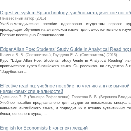
Digestive system Splanchnology: учебно-методическое пособ
Неизвестный автор
(
2015
)
Учебно-методическое пособие адресовано студентам первого ку
проходящим обучение на английском языке, для самостоятельного изуч
Пособие посвящено Спланхнологии ...
Edgar Allan Poe: Students' Study Guide in Analytical Reading
Шамина В. Б. (Составитель)
;
Груздева Е. А. (Составитель)
(
2015
)
Курс "Edgar Allan Poe: Students' Study Guide in Analytical Reading" 
практического курса fнглийского языка. Он рассчитан на студентов 3
"Зарубежная ...
Effective reading: учебное пособие по чтению англоязычной
неязыковых специальностей
Даминова Э. Р. (Эльвира Рафаэлевна)
;
Тарасова В. В. (Вероника Влади
Учебное пособие предназначено для студентов неязыковых специал
навыками английского языка, и подводит их к чтению аутентичных те
блока, основного курса, ...
English for Economists I: конспект лекций