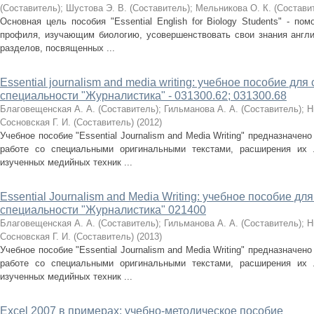
(Составитель)
;
Шустова Э. В. (Составитель)
;
Мельникова О. К. (Состави
Основная цель пособия "Essential English for Biology Students" - по
профиля, изучающим биологию, усовершенствовать свои знания англий
разделов, посвященных ...
Essential journalism and media writing: учебное пособие дл
специальности "Журналистика" - 031300.62; 031300.68
Благовещенская А. А. (Составитель)
;
Гильманова А. А. (Составитель)
;
Н
Сосновская Г. И. (Составитель)
(
2012
)
Учебное пособие "Essential Journalism and Media Writing" предназначе
работе со специальными оригинальными текстами, расширения их 
изученных медийных техник ...
Essential Journalism and Media Writing: учебное пособие д
специальности "Журналистика" 021400
Благовещенская А. А. (Составитель)
;
Гильманова А. А. (Составитель)
;
Н
Сосновская Г. И. (Составитель)
(
2013
)
Учебное пособие "Essential Journalism and Media Writing" предназначе
работе со специальными оригинальными текстами, расширения их 
изученных медийных техник ...
Excel 2007 в примерах: учебно-методическое пособие