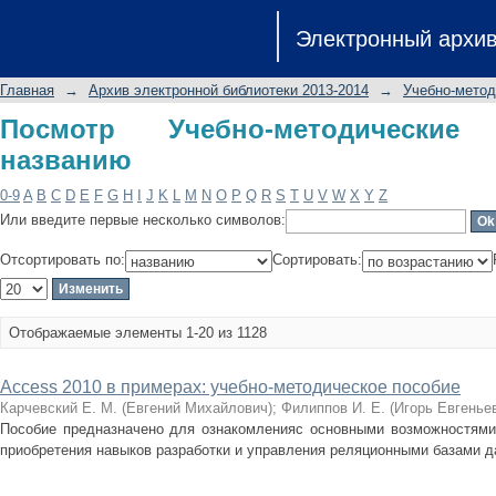
Посмотр Учебно-методические мате
Электронный архи
Главная
→
Архив электронной библиотеки 2013-2014
→
Учебно-метод
Посмотр Учебно-методически
названию
0-9
A
B
C
D
E
F
G
H
I
J
K
L
M
N
O
P
Q
R
S
T
U
V
W
X
Y
Z
Или введите первые несколько символов:
Отсортировать по:
Сортировать:
Отображаемые элементы 1-20 из 1128
Access 2010 в примерах: учебно-методическое пособие
Карчевский Е. М. (Евгений Михайлович)
;
Филиппов И. Е. (Игорь Евгенье
Пособие предназначено для ознакомленияс основными возможностями 
приобретения навыков разработки и управления реляционными базами д