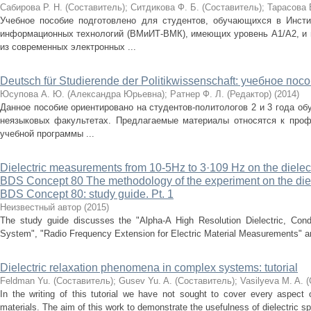
Сабирова Р. Н. (Составитель)
;
Ситдикова Ф. Б. (Составитель)
;
Тарасова 
Учебное пособие подготовлено для студентов, обучающихся в Инсти
информационных технологий (ВМиИТ-ВМК), имеющих уровень А1/A2, и в
из современных электронных ...
Deutsch für Studierende der Politikwissenschaft: учебное пос
Юсупова А. Ю. (Александра Юрьевна)
;
Ратнер Ф. Л. (Редактор)
(
2014
)
Данное пособие ориентировано на студентов-политологов 2 и 3 года об
неязыковых факультетах. Предлагаемые материалы относятся к проф
учебной программы ...
Dielectric measurements from 10-5Hz to 3·109 Hz on the dielec
BDS Concept 80 The methodology of the experiment on the diel
BDS Concept 80: study guide. Pt. 1
Неизвестный автор
(
2015
)
The study guide discusses the "Alpha-A High Resolution Dielectric, Co
System", "Radio Frequency Extension for Electric Material Measurements" an
Dielectric relaxation phenomena in complex systems: tutorial
Feldman Yu. (Составитель)
;
Gusev Yu. A. (Составитель)
;
Vasilyeva M. A. 
In the writing of this tutorial we have not sought to cover every aspect o
materials. The aim of this work to demonstrate the usefulness of dielectric sp