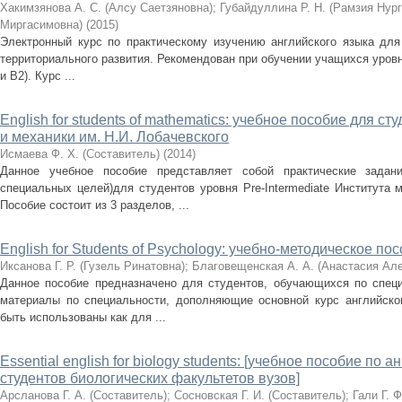
Хакимзянова А. С. (Алсу Саетзяновна)
;
Губайдуллина Р. Н. (Рамзия Нур
Миргасимовна)
(
2015
)
Электронный курс по практическому изучению английского языка для
территориального развития. Рекомендован при обучении учащихся уровней
и B2). Курс ...
English for students of mathematics: учебное пособие для с
и механики им. Н.И. Лобачевского
Исмаева Ф. Х. (Составитель)
(
2014
)
Данное учебное пособие представляет собой практические зада
специальных целей)для студентов уровня Pre-Intermediate Института м
Пособие состоит из 3 разделов, ...
English for Students of Psychology: учебно-методическое по
Иксанова Г. Р. (Гузель Ринатовна)
;
Благовещенская А. А. (Анастасия Ал
Данное пособие предназначено для студентов, обучающихся по специ
материалы по специальности, дополняющие основной курс английско
быть использованы как для ...
Essential english for biology students: [учебное пособие по 
студентов биологических факультетов вузов]
Арсланова Г. А. (Составитель)
;
Сосновская Г. И. (Составитель)
;
Гали Г. 