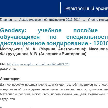
Geodesy: учебное пособие для сту
Электронный архи
"Геодезия и дистанционное зондиров
Главная
→
Архив электронной библиотеки 2013-2014
→
Учебно-метод
Geodesy: учебное пособие 
обучающихся по специальнос
дистанционное зондирование - 12010
Мефодьева М. А. (Марина Анатольевна)
;
Иксанова
Фахрутдинова А. В. (Анастасия Викторовна)
URI:
http://dspace.kpfu.ru/xmlui/handle/net/21720
Дата:
2014
Аннотации:
Данное пособие предназначено для студентов, обучающихся по специа
зондирование" и содержит материалы по специальности, дополняющие
Материалы пособия могут быть использованы как для аудиторной, 
студентов