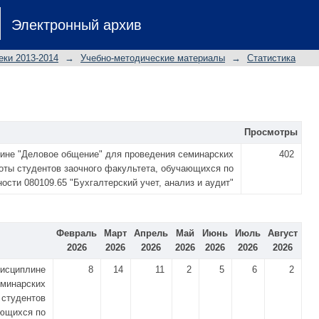
Электронный архив
еки 2013-2014
→
Учебно-методические материалы
→
Статистика
Просмотры
лине "Деловое общение" для проведения семинарских
402
оты студентов заочного факультета, обучающихся по
ости 080109.65 "Бухгалтерский учет, анализ и аудит"
Февраль
Март
Апрель
Май
Июнь
Июль
Август
2026
2026
2026
2026
2026
2026
2026
дисциплине
8
14
11
2
5
6
2
еминарских
 студентов
ающихся по