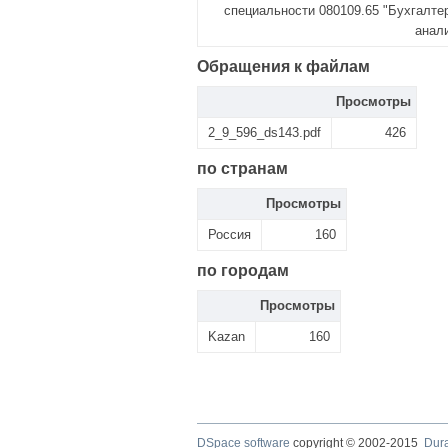
специальности 080109.65 "Бухгалтер
анали
Обращения к файлам
Просмотры
2_9_596_ds143.pdf
426
по странам
Просмотры
Россия
160
по городам
Просмотры
Kazan
160
DSpace software
copyright © 2002-2015
Dur