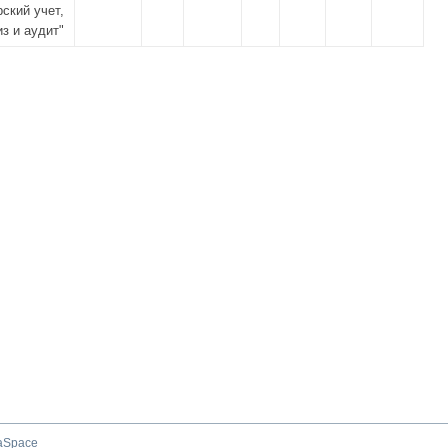
ский учет,
з и аудит"
aSpace