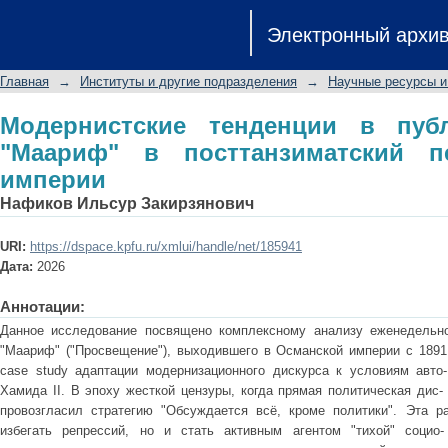
Модернистские тенденции в 
Электронный архи
посттанзиматский период Османско
Главная
→
Институты и другие подразделения
→
Научные ресурсы и
Модернистские тенденции в пуб
"Маариф" в посттанзиматский п
империи
Нафиков Ильсур Закирзянович
URI:
https://dspace.kpfu.ru/xmlui/handle/net/185941
Дата:
2026
Аннотации:
Данное исследование посвящено комплексному анализу еженедельног
"Маариф" ("Просвещение"), выходившего в Османской империи с 1891 
case study адаптации модернизационного дискурса к условиям авто
Хамида II. В эпоху жесткой цензуры, когда прямая политическая дис
провозгласил стратегию "Обсуждается всё, кроме политики". Эта р
избегать репрессий, но и стать активным агентом "тихой" социо