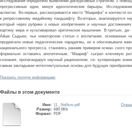
исследования определено выявление дискурсивных стратегий, с помощ
прогрессивные идеи, минуя идеологические барьеры. Исследовани
аспектах. Во-первых, рассматривается место "Маарифа" в контексте ос
к репрессивному медийному ландшафту. Во-вторых, анализируется нау
который через рубрики о новых изобретениях и научных достижения
картину мира и культивировал критическое мышление. В-третьих, де-
Айше Сыдыки, чьи новаторские статьи о воспитании, основанные на
продвигали новые педагогические парадигмы, но и обосновывали важ
национального прогресса, становясь ранним примером осман- ского пр
формально оставаясь аполитичным, "Маариф" сыграл ключевую рол
сознания, пропагандируя научный рационализм, се- куляризацию знан
самым закладывая интеллектуальные основы для будущих преобразова
Показать полную информацию
Файлы в этом документе
Имя:
11._Nafikov.pdf
Откры
Размер:
690.0Kb
Формат:
PDF