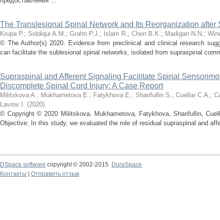
предоставления ...
The Translesional Spinal Network and Its Reorganization after 
Krupa P.
;
Siddiqui A.M.
;
Grahn P.J.
;
Islam R.
;
Chen B.K.
;
Madigan N.N.
;
Win
© The Author(s) 2020. Evidence from preclinical and clinical research sug
can facilitate the sublesional spinal networks, isolated from supraspinal comma
Supraspinal and Afferent Signaling Facilitate Spinal Sensorimot
Discomplete Spinal Cord Injury: A Case Report
Militskova A.
;
Mukhametova E.
;
Fatykhova E.
;
Sharifullin S.
;
Cuellar C.A.
;
Ca
Lavrov I.
(
2020
)
© Copyright © 2020 Militskova, Mukhametova, Fatykhova, Sharifullin, Cuella
Objective: In this study, we evaluated the role of residual supraspinal and affer
DSpace software
copyright © 2002-2015
DuraSpace
Контакты
|
Отправить отзыв