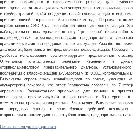
принятия правильного и своевременного решения для лечебноэ
исследования: оптимизация лечебно-эвакуационных мероприятий, пров
с акубаротравмой путём внедрения новой классификации и информа
принятия врачебного решения. Материалы и методы. По результатам ди
первые месяцы СВО была разработана новая их классификация. Зат
наблюдательное исследование по типу "до - после" (before- after 
подтверждённых оториноларинголагами предварительных диагнозо
врачами-хирургами на передовых этапах эвакуации. Разработано прил
диагноза акубаротравма по предложенной классификации. Проведён 
удобства использования врачамихирургами предложенной классифи
Отмечались статистически значимые изменения в динами
оториноларингологом предварительного диагноза, установленног
последними с классификацией акубаротравм (p=0,001, используемый ме
Результаты опроса среди врачейхирургов по поводу удобства ис
акубаротравм показали, что ответ "полностью согласен" по 7 утв
опрошенных. Разработанное приложение для помощи в приняти
использовать врачам-хирургам только начиная с 3-го уровня в 
отсутствовал врачоториноларинголог. Заключение. Внедрение разрабо
на передовых этапах в зоне боевых действий позволило п
оториноларингологами диагнозов акубаротравма, предварительно выст
Показать полную информацию