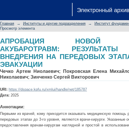
АПРОБАЦИЯ НОВОЙ КЛАССИФИКАЦ
Электронный архи
ПОСЛЕ ВНЕДРЕНИЯ НА ПЕРЕДОВЫХ
Главная
→
Институты и другие подразделения
→
Институт фундамен
Просмотр элемента
АПРОБАЦИЯ НОВОЙ КЛА
АКУБАРОТРАВМ: РЕЗУЛЬТАТ
ВНЕДРЕНИЯ НА ПЕРЕДОВЫХ ЭТАП
ЭВАКУАЦИИ
Чечко Артем Ниолаевич
;
Покровская Елена Михайл
Николаевич
;
Зинченко Сергей Викторович
URI:
https://dspace.kpfu.ru/xmlui/handle/net/185787
Дата:
2025
Аннотации:
Первыми из врачей, кому приходится оказывать медицинскую помощь р
передовых этапах до 3-го уровня, являются врачи-хирурги. Указанные 
предоставления врачам-хирургам наглядной и простой в использован