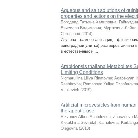
Aqueous and salt solutions of quini
properties and actions on the electr
Богодвид Татьяна Халиловна
;
Гайнутди
Вячеслав Вадимович
;
Муртазина Лейла
Сергеевна
(
2014
)
Изучена самоорганизация, физико-х
виноградной улитки) растворов хинина в
в естественных и ...
Arabidopsis thaliana Metabolites S
Limiting Conditions
Nigmatullina Liliya Rinatovna
;
Agabekyan I
Rashitovna
;
Romanova Yuliya Dzhafarovna
Vitalievich
(
2019
)
Artificial microvesicles from human 
therapeutic use
Rizvanov Albert Anatolevich
;
Zhuravleva Ma
Kletukhina Sevindzh Kamalovna
;
Kurbangal
Olegovna
(
2018
)