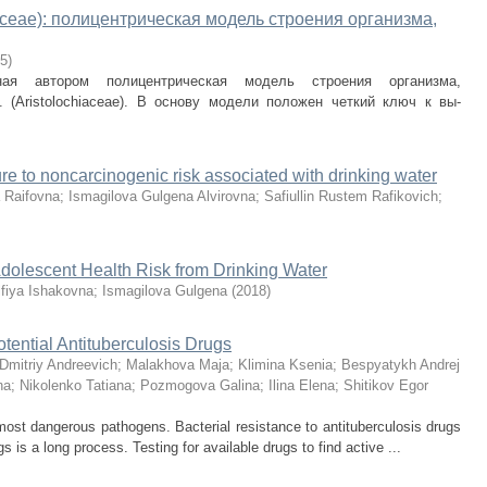
iaceae): полицентрическая модель строения организма,
5
)
ная автором полицентрическая модель строения организма,
 (Aristolochiaceae). В основу модели положен четкий ключ к вы-
e to noncarcinogenic risk associated with drinking water
a Raifovna
;
Ismagilova Gulgena Alvirovna
;
Safiullin Rustem Rafikovich
;
olescent Health Risk from Drinking Water
lfiya Ishakovna
;
Ismagilova Gulgena
(
2018
)
tential Antituberculosis Drugs
Dmitriy Andreevich
;
Malakhova Maja
;
Klimina Ksenia
;
Bespyatykh Andrej
na
;
Nikolenko Tatiana
;
Pozmogova Galina
;
Ilina Elena
;
Shitikov Egor
ost dangerous pathogens. Bacterial resistance to antituberculosis drugs
 is a long process. Testing for available drugs to find active ...