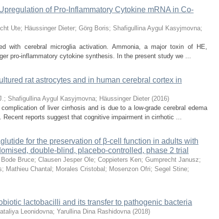
pregulation of Pro-Inflammatory Cytokine mRNA in Co-
cht Ute
;
Häussinger Dieter
;
Görg Boris
;
Shafigullina Aygul Kasyjmovna
;
ed with cerebral microglia activation. Ammonia, a major toxin of HE,
igger pro-inflammatory cytokine synthesis. In the present study we ...
ured rat astrocytes and in human cerebral cortex in
J.
;
Shafigullina Aygul Kasyjmovna
;
Häussinger Dieter
(
2016
)
complication of liver cirrhosis and is due to a low-grade cerebral edema
. Recent reports suggest that cognitive impairment in cirrhotic ...
glutide for the preservation of β-cell function in adults with
domised, double-blind, placebo-controlled, phase 2 trial
;
Bode Bruce
;
Clausen Jesper Ole
;
Coppieters Ken
;
Gumprecht Janusz
;
s
;
Mathieu Chantal
;
Morales Cristobal
;
Mosenzon Ofri
;
Segel Stine
;
obiotic lactobacilli and its transfer to pathogenic bacteria
Nataliya Leonidovna
;
Yarullina Dina Rashidovna
(
2018
)