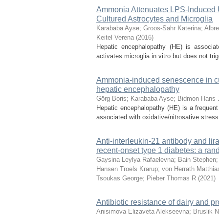
Ammonia Attenuates LPS-Induced U
Cultured Astrocytes and Microglia
Karababa Ayse
;
Groos-Sahr Katerina
;
Albre
Keitel Verena
(
2016
)
Hepatic encephalopathy (HE) is associat
activates microglia in vitro but does not tr
Ammonia-induced senescence in cult
hepatic encephalopathy
Görg Boris
;
Karababa Ayse
;
Bidmon Hans 
Hepatic encephalopathy (HE) is a frequent 
associated with oxidative/nitrosative stress
Anti-interleukin-21 antibody and lira
recent-onset type 1 diabetes: a ran
Gaysina Leylya Rafaelevna
;
Bain Stephen
Hansen Troels Krarup
;
von Herrath Matthia
Tsoukas George
;
Pieber Thomas R
(
2021
)
Antibiotic resistance of dairy and pr
Anisimova Elizaveta Alekseevna
;
Bruslik 