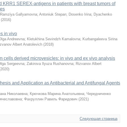
 KRR1 SEREX-antigens in patients with breast tumors of
des
 Ramziya Gallyamovna
;
Antoniuk Stepan
;
Dosenko Irina
;
Dyachenko
(
2016
)
s in vivo
Olga Andreevna
;
Kletukhina Sevindzh Kamalovna
;
Kurbangaleeva Sirina
zvanov Albert Anatolevich
(
2018
)
 cells derived microvesicles: in vivo and ex vivo analysis
Olga Sergeevna
;
Zakirova Ilyuza Rushanovna
;
Rizvanov Albert
(
2020
)
hesis and Application as Antibacterial and Antifungal Agents
ана Николаевна
;
Крючкова Марина Анатольевна
;
Чередниченко
ячеславовна
;
Фахруллин Равиль Фаридович
(
2021
)
Следующая страница