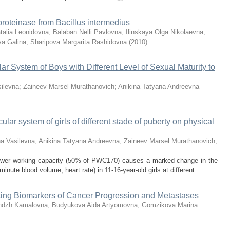
proteinase from Bacillus intermedius
alia Leonidovna
;
Balaban Nelli Pavlovna
;
Ilinskaya Olga Nikolaevna
;
a Galina
;
Sharipova Margarita Rashidovna
(
2010
)
r System of Boys with Different Level of Sexual Maturity to
silevna
;
Zaineev Marsel Murathanovich
;
Anikina Tatyana Andreevna
ular system of girls of different stade of puberty on physical
na Vasilevna
;
Anikina Tatyana Andreevna
;
Zaineev Marsel Murathanovich
;
 power working capacity (50% of PWC170) causes a marked change in the
ute blood volume, heart rate) in 11-16-year-old girls at different ...
ating Biomarkers of Cancer Progression and Metastases
indzh Kamalovna
;
Budyukova Aida Artyomovna
;
Gomzikova Marina