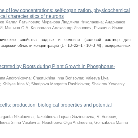
ne of low concentrations: self-organization, physicochemical
ical characteristics of neurons
нов Халил Латыпович
;
Муранова Людмила Николаевна
;
Андрианов
 И
;
Мишина О А
;
Коновалов Александр Иванович
;
Рыжкина Ирина
имические свойства водных и солевых (солевой раствор для
 широкой области концентраций (1 · 10–22–1 · 10–3 M) , выдержанных
ecreted by Roots during Plant Growth in Phosphorus-
nna Andronikovna
;
Chastukhina Inna Borisovna
;
Valeeva Liya
;
Khilyas Irina V
;
Sharipova Margarita Rashidovna
;
Shakirov Yevgeniy
cells: production, biological properties and potential
rgarita Nikolaevna
;
Tazetdinova Lejsan Gazinurovna, V. Vorobev
;
eeva Sirina Vasilevna
;
Neustroeva Olga Andreevna
;
Gomzikova Marina