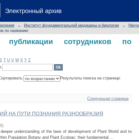
бликации сотрудников по названию
Электронный архив
деления
→
Институт фундаментальной медицины и биологии
→
Науч
ов по названию
 публикации сотрудников по
S
T
U
V
W
X
Y
Z
в:
Сортировать:
Результаты поиска на странице:
Следующая страница
ИЙ НА ПУТИ ПОЗНАНИЯ РАЗНООБРАЗИЯ
0
)
 deeper understanding of the laws of development of Plant World and to
thin Population Botany and Plant Ecology: their fundamental ...