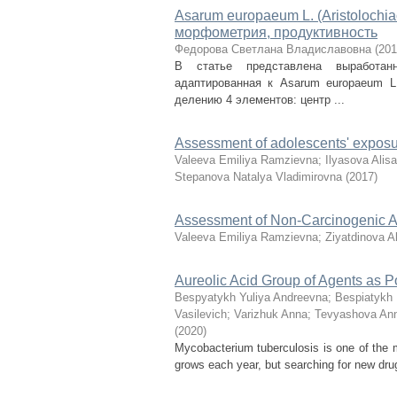
Asarum europaeum L. (Aristoloch
морфометрия, продуктивность
Федорова Светлана Владиславовна
(
201
В статье представлена выработан
адаптированная к Asarum europaeum L.
делению 4 элементов: центр ...
Assessment of adolescents' exposur
Valeeva Emiliya Ramzievna
;
Ilyasova Alis
Stepanova Natalya Vladimirovna
(
2017
)
Assessment of Non-Carcinogenic Ad
Valeeva Emiliya Ramzievna
;
Ziyatdinova A
Aureolic Acid Group of Agents as Po
Bespyatykh Yuliya Andreevna
;
Bespiatykh 
Vasilevich
;
Varizhuk Anna
;
Tevyashova An
(
2020
)
Mycobacterium tuberculosis is one of the m
grows each year, but searching for new drugs