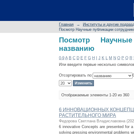
Посмотр Научные пу
Главная
→
Институты и другие подраз
Посмотр Научные публикации сотрудник
Посмотр Научные
названию
0-9
A
B
C
D
E
F
G
H
I
J
K
L
M
N
O
P
Q
R
Или введите первые несколько символо
Отсортировать по:
Отображаемые элементы 1-20 из 360
6 ИННОВАЦИОННЫХ КОНЦЕПЦ
РАСТИТЕЛЬНОГО МИРА
Федорова Светлана Владиславовна
(
202
6 innovative Concepts are presented for a
solving pressing environmental problems wi