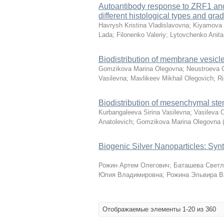
Autoantibody response to ZRF1 and
different histological types and gra
Havrysh Kristina Vladislavovna
;
Kiyamova
Lada
;
Filonenko Valeriy
;
Lytovchenko Anita
Biodistribution of membrane vesicle
Gomzikova Marina Olegovna
;
Neustroeva 
Vasilevna
;
Mavlikeev Mikhail Olegovich
;
Ri
Biodistribution of mesenchymal stem
Kurbangaleeva Sirina Vasilevna
;
Vasileva 
Anatolevich
;
Gomzikova Marina Olegovna
Biogenic Silver Nanoparticles: Synt
Рожин Артем Олегович
;
Баташева Светл
Юлия Владимировна
;
Рожина Эльвира В
Отображаемые элементы 1-20 из 360