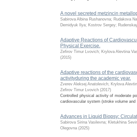
A novel secreted metzincin metallo
Sabirova Albina Rushanovna
;
Rudakova Nat
Demidyuk Ilya
;
Kostrov Sergey
;
Rudenskay
Adaptive Reactions of Cardiovascula
Physical Exercise.
Zefirov Timur Lvovich
;
Krylova Alevtina Va
(
2015
)
Adaptive reactions of the cardiovasc
activityduring the academic year.
Zverev Aleksej Anatolevich
;
Krylova Alevti
Zefirov Timur Lvovich
(
2017
)
Controlled physical activity of moderate
cardiovascular system (stroke volume and min
Advances in Liquid Biopsy: Circul
Sabirova Sirina Vasilevna
;
Kletukhina Sev
Olegovna
(
2025
)