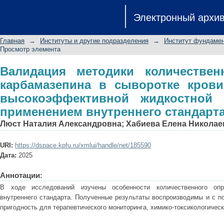
Валидация методики количестве
Электронный архи
сыворотке крови и моче мето
хроматографии с применением внут
Главная
→
Институты и другие подразделения
→
Институт фундамен
Просмотр элемента
Валидация методики количествен
карбамазепина в сыворотке кров
высокоэффективной жидкостной 
применением внутреннего стандарт
Люст Наталия Александровна
;
Хабиева Елена Николае
URI:
https://dspace.kpfu.ru/xmlui/handle/net/185590
Дата:
2025
Аннотации:
В ходе исследований изучены особенности количественного опр
внутреннего стандарта. Полученные результаты воспроизводимы и с 
пригодность для терапевтического мониторинга, химико-токсикологическ