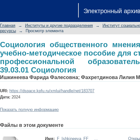
Социология общественного мнения
Электронный архи
пособие для студентов основно
программы 39.03.01 Социология
Главная
→
Институты и другие подразделения
→
Институт социальн
ресурсы
→
Просмотр элемента
Социология общественного мнения
учебно-методическое пособие для с
профессиональной образовате
39.03.01 Социология
Ишкинеева Фарида Фалесовна
;
Фахретдинова Лилия М
URI:
https://dspace.kpfu.ru/xmlui/handle/net/183707
Дата:
2024
Показать полную информацию
Файлы в этом документе
Имя:
F_Ishkineeva_FF__ ...
Откры