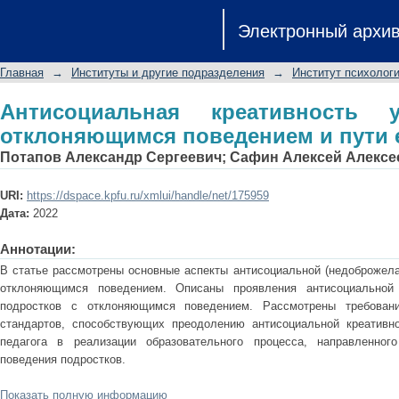
Антисоциальная креативность у по
Электронный архи
пути ее преодоления
Главная
→
Институты и другие подразделения
→
Институт психологи
Антисоциальная креативность
отклоняющимся поведением и пути 
Потапов Александр Сергеевич
;
Сафин Алексей Алексе
URI:
https://dspace.kpfu.ru/xmlui/handle/net/175959
Дата:
2022
Аннотации:
В статье рассмотрены основные аспекты антисоциальной (недоброжела
отклоняющимся поведением. Описаны проявления антисоциальной
подростков с отклоняющимся поведением. Рассмотрены требован
стандартов, способствующих преодолению антисоциальной креативн
педагога в реализации образовательного процесса, направленног
поведения подростков.
Показать полную информацию