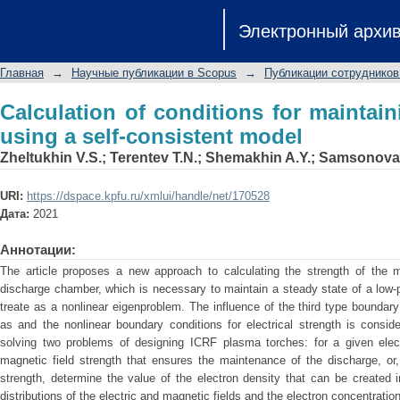
Calculation of conditions for maintai
Электронный архи
model
Главная
→
Научные публикации в Scopus
→
Публикации сотрудников
Calculation of conditions for maintai
using a self-consistent model
Zheltukhin V.S.
;
Terentev T.N.
;
Shemakhin A.Y.
;
Samsonova 
URI:
https://dspace.kpfu.ru/xmlui/handle/net/170528
Дата:
2021
Аннотации:
The article proposes a new approach to calculating the strength of the ma
discharge chamber, which is necessary to maintain a steady state of a low
treate as a nonlinear eigenproblem. The influence of the third type boundary
as and the nonlinear boundary conditions for electrical strength is consi
solving two problems of designing ICRF plasma torches: for a given elect
magnetic field strength that ensures the maintenance of the discharge, or,
strength, determine the value of the electron density that can be created in
distributions of the electric and magnetic fields and the electron concentrati