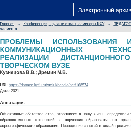
ПРОБЛЕМЫ ИСПОЛЬЗОВАНИЯ И
Электронный архи
ТЕХНОЛОГИЙ ПРИ РЕАЛИЗАЦИ
ТВОРЧЕСКОМ ВУЗЕ
Главная
→
Конференции, круглые столы, семинары КФУ
→
ПЕДАГОГ
элемента
ПРОБЛЕМЫ ИСПОЛЬЗОВАНИЯ И
КОММУНИКАЦИОННЫХ ТЕХ
РЕАЛИЗАЦИИ ДИСТАНЦИОННО
ТВОРЧЕСКОМ ВУЗЕ
Кузнецова В.В.
;
Дремин М.В.
URI:
https://dspace.kpfu.ru/xmlui/handle/net/168574
Дата:
2021
Аннотации:
Объективные обстоятельства, вторгшиеся в нашу жизнь, определили 
образовательных технологий в творческих образовательных орга
хореографического образования. Проведение занятий в онлайн режим