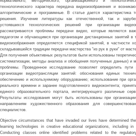
нормативного, методического, организационного и технологиче
технологического характера передача видеоизображения и возника
алгоритмические и программные. В статье дается характеристика т
решения. Изучение литературы как отечественной, так и заруб
устоявшихся технологических решений при организации видео
рассматриваются проблемы передачи видео, которые являются в
педагогом и обучающимся при организации дистанционных занятий в т
видеоизображения определяется спецификой занятий, в частности х
складывавшейся традиции передачи мастерства "из рук в руки" от маст
Для получения объективных результатов были использованы теоретиче
систематизации, методы анализа и обобщения полученных данных) и м
проблемы. Проведенное исследование позволяет определить пути
организации видеотрансляции занятий: обоснования единых техни
обеспечению и используемому оборудованию; использование при орга
реального времени и заранее подготовленного видеоконтента; приня
единого образовательного портала, интегрирующего различные серв
Результаты исследования могут быть использованы при организации
направлениям художественного образования для совершенствова
специалистов.
Objective circumstances that have invaded our lives have determined the
learning technologies in creative educational organizations, including in
Conducting classes online identified problems related to the regulatory