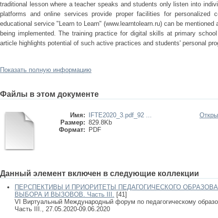
traditional lesson where a teacher speaks and students only listen into indivi
platforms and online services provide proper facilities for personalized 
educational service "Learn to Learn" (www.learntolearn.ru) can be mentioned 
being implemented. The training practice for digital skills at primary scho
article highlights potential of such active practices and students' personal pr
Показать полную информацию
Файлы в этом документе
Имя:
IFTE2020_3.pdf_92 ...
Откры
Размер:
829.8Kb
Формат:
PDF
Данный элемент включен в следующие коллекции
ПЕРСПЕКТИВЫ И ПРИОРИТЕТЫ ПЕДАГОГИЧЕСКОГО ОБРАЗОВА
ВЫБОРА И ВЫЗОВОВ. Часть III.
[41]
VI Виртуальный Международный форум по педагогическому образо
Часть III., 27.05.2020-09.06.2020