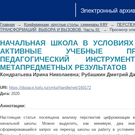
НАЧАЛЬНАЯ ШКОЛА В УСЛОВИЯХ
Электронный архи
ПРАКТИКИ КАК ПЕДАГОГИЧЕ
МЕТАПРЕДМЕТНЫХ РЕЗУЛЬТАТОВ
Главная
→
Конференции, круглые столы, семинары КФУ
→
ПЕРСПЕК
ТРАНСФОРМАЦИЙ, ВЫБОРА И ВЫЗОВОВ. Часть III.
→
Просмотр эл
НАЧАЛЬНАЯ ШКОЛА В УСЛОВИЯХ
АКТИВНЫЕ УЧЕБНЫЕ ПР
ПЕДАГОГИЧЕСКИЙ ИНСТРУМЕ
МЕТАПРЕДМЕТНЫХ РЕЗУЛЬТАТОВ
Кондратьева Ирина Николаевна
;
Рубашкин Дмитрий Д
URI:
https://dspace.kpfu.ru/xmlui/handle/net/160172
Дата:
2020
Аннотации:
Настоящая статья посвящена анализу перспектив цифровизации 
начальной школы. Можно выделить, как минимум, два знач
сформировавшийся запрос на переход школы на работу в условиях