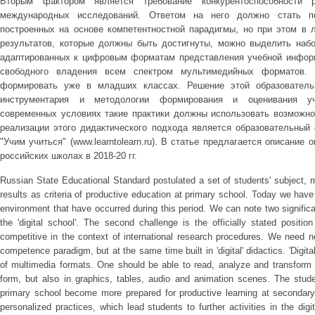
Вторым фактором является требование конкурентоспособности 
международных исследований. Ответом на него должно стать по
построенных на основе компетентностной парадигмы, но при этом в л
результатов, которые должны быть достигнуты, можно выделить наб
адаптированных к цифровым форматам представления учебной информ
свободного владения всем спектром мультимедийных форматов. 
формировать уже в младших классах. Решение этой образовательн
инструментария и методологии формирования и оценивания уч
современных условиях такие практики должны использовать возможн
реализации этого дидактического подхода является образовательный 
"Учим учиться" (www.learntolearn.ru). В статье предлагается описание 
российских школах в 2018-20 гг.
Russian State Educational Standard postulated a set of students' subject,
results as criteria of productive education at primary school. Today we hav
environment that have occurred during this period. We can note two significant
the 'digital school'. The second challenge is the officially stated posit
competitive in the context of international research procedures. We need 
competence paradigm, but at the same time built in 'digital' didactics. 'Digital
of multimedia formats. One should be able to read, analyze and transform i
form, but also in graphics, tables, audio and animation scenes. The stude
primary school become more prepared for productive learning at seconda
personalized practices, which lead students to further activities in the di