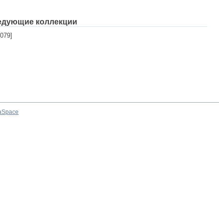
едующие коллекции
079]
aSpace