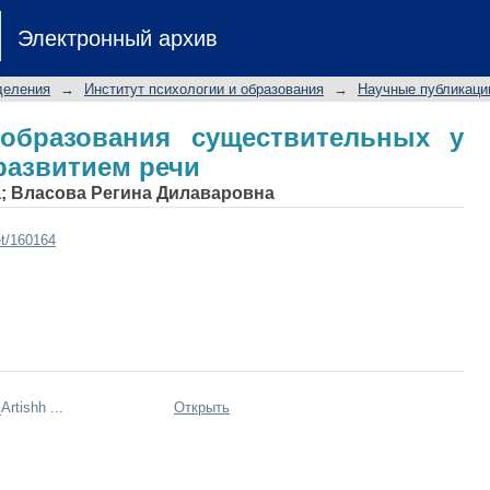
вообразования существительных
Электронный архив
деления
→
Институт психологии и образования
→
Научные публикаци
образования существительных у
развитием речи
а
;
Власова Регина Дилаваровна
et/160164
rtishh ...
Открыть