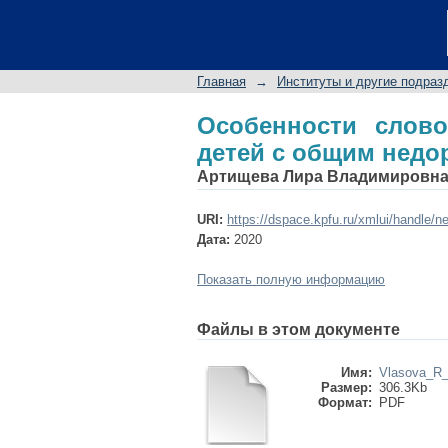
Особенности сло
недоразвитием речи
Главная
→
Институты и другие подраз
Особенности слово
детей с общим недо
Артищева Лира Владимировн
URI:
https://dspace.kpfu.ru/xmlui/handle/n
Дата:
2020
Показать полную информацию
Файлы в этом документе
Имя:
Vlasova_R_A
Размер:
306.3Kb
Формат:
PDF