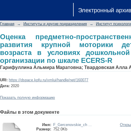
Оценка предметно-пространственно
Электронный архи
детей дошкольного возраста в у
организации по шкале ECERS-R
Главная
→
Институты и другие подразделения
→
Институт психологи
Оценка предметно-пространств
развития крупной моторики де
возраста в условиях дошкольной
организации по шкале ECERS-R
Гарифуллина Альмира Маратовна
;
Твардовская Алла 
URI:
https://dspace.kpfu.ru/xmlui/handle/net/160077
Дата:
2020
Показать полную информацию
Файлы в этом документе
Имя:
F_Gercenovskie_ch ...
Откры
Размер:
752.0Kb