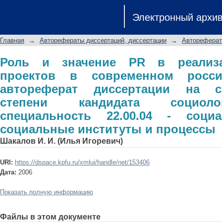
Роль и значение PR в реализаци
Электронный архи
российском обществе: авторефер
степени кандидата социологичес
Главная
→
Авторефераты диссертаций, диссертации
→
Автореферат
социальная структура, социальные 
Роль и значение PR в реализ
проектов в современном росси
автореферат диссертации на с
степени кандидата социоло
специальность 22.00.04 - социа
социальные институты и процессы
Шакалов И. И. (Илья Игоревич)
URI:
https://dspace.kpfu.ru/xmlui/handle/net/153406
Дата:
2006
Показать полную информацию
Файлы в этом документе