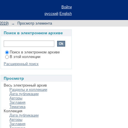
ГО НАКЛОНЕНИЯ В
Войти
ЕРИКАНСКИХ ЗВЕЗД
русский
English
2019)
→
Просмотр элемента
Поиск в электронном архиве
Поиск в электронном архиве
В этой коллекции
Расширенный поиск
Просмотр
Весь электронный архив
Разделы и коллекции
Дата публикации
Авторы
Заглавия
Тематика
Коллекция
Дата публикации
Авторы
Заглавия