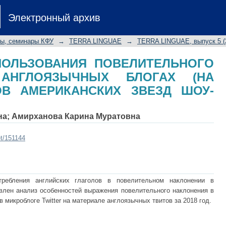
ПОЛЬЗОВАНИЯ ПОВЕЛИТЕЛЬНО
Электронный архив
ОГАХ (НА МАТЕРИАЛЕ БЛОГОВ АМ
лы, семинары КФУ
→
TERRA LINGUAE
→
TERRA LINGUAE, выпуск 5 (
ПОЛЬЗОВАНИЯ ПОВЕЛИТЕЛЬНОГО
АНГЛОЯЗЫЧНЫХ БЛОГАХ (НА
ОВ АМЕРИКАНСКИХ ЗВЕЗД ШОУ-
на
;
Амирханова Карина Муратовна
et/151144
требления английских глаголов в повелительном наклонении в
авлен анализ особенностей выражения повелительного наклонения в
в микроблоге Twitter на материале англоязычных твитов за 2018 год.