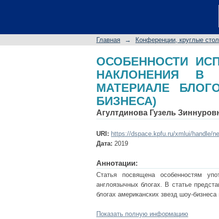
ОСОБЕННОСТИ ИС
АНГЛОЯЗЫЧНЫХ БЛ
ШОУ-БИЗНЕСА)
Главная
→
Конференции, круглые сто
ОСОБЕННОСТИ ИС
НАКЛОНЕНИЯ В 
МАТЕРИАЛЕ БЛОГ
БИЗНЕСА)
Агултдинова Гузель Зиннуров
URI:
https://dspace.kpfu.ru/xmlui/handle/n
Дата:
2019
Аннотации:
Статья посвящена особенностям упо
англоязычных блогах. В статье предст
блогах американских звезд шоу-бизнеса 
Показать полную информацию