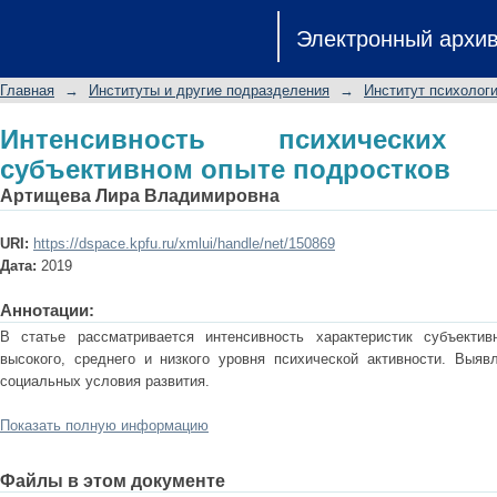
Интенсивность психических состоя
Электронный архи
Главная
→
Институты и другие подразделения
→
Институт психологи
Интенсивность психически
субъективном опыте подростков
Артищева Лира Владимировна
URI:
https://dspace.kpfu.ru/xmlui/handle/net/150869
Дата:
2019
Аннотации:
В статье рассматривается интенсивность характеристик субъектив
высокого, среднего и низкого уровня психической активности. Выяв
социальных условия развития.
Показать полную информацию
Файлы в этом документе