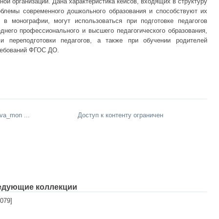
ной организации. Дана характеристика кейсов, входящих в структуру
облемы современного дошкольного образования и способствуют их
 в монографии, могут использоваться при подготовке педагогов
днего профессионального и высшего педагогического образования,
и переподготовки педагогов, а также при обучении родителей
ребований ФГОС ДО.
va_mon ...
Доступ к контенту ограничен
едующие коллекции
079]