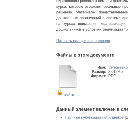
образованию ребенка в семье и дошколь
курса, которые отражают реальные пр
решению. Материалы, представленные
дошкольных организаций в системе сре
на курсах повышения квалификации 
дошкольников в условиях реализации т
Показать полную информацию
Файлы в этом документе
Имя:
Veretenniko
Размер:
2.018Mb
Формат:
PDF
войти
Данный элемент включен в сл
Научные публикации сотрудников
[1