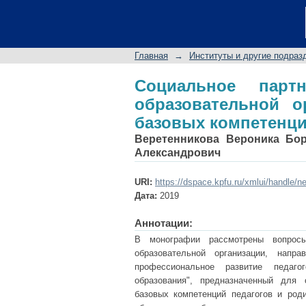
Социальное партнер
как фактор развити
Главная
→
Институты и другие подраз
Социальное парт
образовательной о
базовых компетенци
Веретенникова Вероника Бо
Александрович
URI:
https://dspace.kpfu.ru/xmlui/handle/n
Дата:
2019
Аннотации:
В монографии рассмотрены вопросы
образовательной организации, напр
профессиональное развитие педаго
образования", предназначенный для 
базовых компетенций педагогов и род