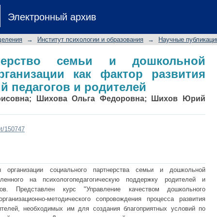
ство семьи и дошкольной образова
Электронный архив
я базовых компетенций педагогов и 
деления
→
Институт психологии и образования
→
Научные публикаци
нерство семьи и дошкольной
рганизации как фактор развития
й педагогов и родителей
рисовна
;
Шихова Ольга Федоровна
;
Шихов Юрий
et/150747
 организации социального партнерства семьи и дошкольной
авленного на психологопедагогическую поддержку родителей и
гов. Представлен курс "Управление качеством дошкольного
организационно-методического сопровождения процесса развития
ителей, необходимых им для создания благоприятных условий по