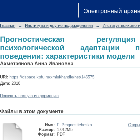
Прогностическая регуляция соци
Электронный архи
девиантном поведении: характерис
Главная
→
Институты и другие подразделения
→
Институт психологи
Прогностическая регуляц
психологической адаптации 
поведении: характеристики модели
Ахметзянова Анна Ивановна
URI:
https://dspace.kpfu.ru/xmlui/handle/net/146575
Дата:
2018
Показать полную информацию
Файлы в этом документе
Имя:
F_Prognosticheska ...
Откры
Размер:
1.012Mb
Формат:
PDF