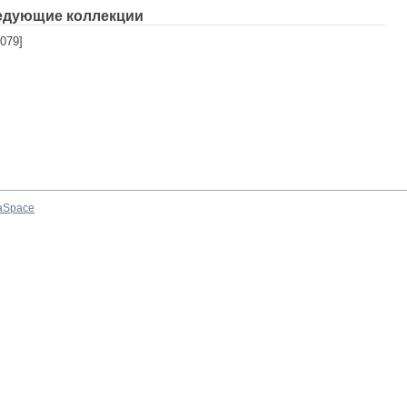
едующие коллекции
079]
aSpace