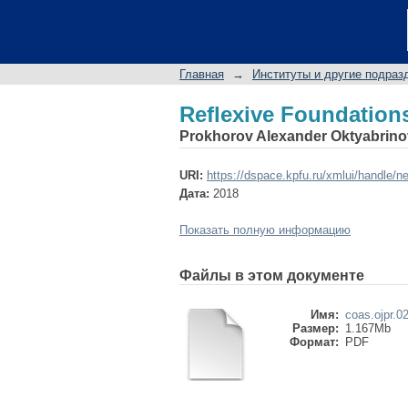
Reflexive Foundations
Главная
→
Институты и другие подраз
Reflexive Foundations
Prokhorov Alexander Oktyabrino
URI:
https://dspace.kpfu.ru/xmlui/handle/n
Дата:
2018
Показать полную информацию
Файлы в этом документе
Имя:
coas.ojpr.02
Размер:
1.167Mb
Формат:
PDF