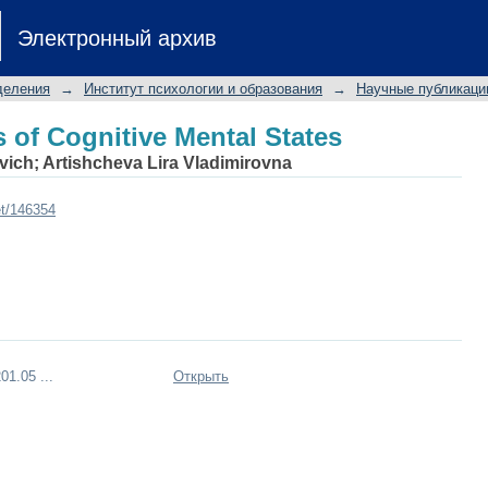
 of Cognitive Mental States
Электронный архив
деления
→
Институт психологии и образования
→
Научные публикаци
 of Cognitive Mental States
vich
;
Artishcheva Lira Vladimirovna
et/146354
01.05 ...
Открыть