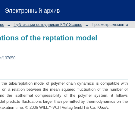
tions of the reptation model
Электронный архив
pus
→
Публикации сотрудников КФУ Scopus
→
Просмотр элемента
tions of the reptation model
et/137650
 the tube/reptation model of polymer chain dynamics is compatible with
ed on a relation between the mean squared fluctuation of the number of
 the isothermal compressibility of the polymer system, it follows
odel predicts fluctuations larger than permitted by thermodynamics on the
 relaxation time. © 2006 WILEY-VCH Verlag GmbH & Co. KGaA.