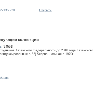
21360-20 ...
Открыть
едующие коллекции
us
[24551]
рудников Казанского федерального (до 2010 года Казанского
роиндексированные в БД Scopus, начиная с 1970г.
aSpace