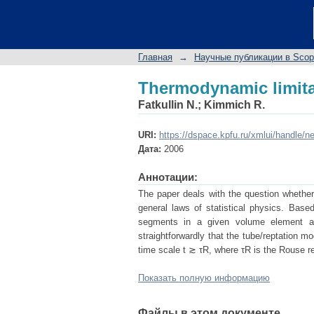
Thermodynamic limita
Главная
→
Научные публикации в Sco
Thermodynamic limita
Fatkullin N.
;
Kimmich R.
URI:
https://dspace.kpfu.ru/xmlui/handle/n
Дата:
2006
Аннотации:
The paper deals with the question whether
general laws of statistical physics. Bas
segments in a given volume element and
straightforwardly that the tube/reptation m
time scale t ≳ τR, where τR is the Rouse
Показать полную информацию
Файлы в этом документе