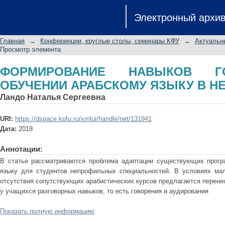
ФОРМИРОВАНИЕ НАВЫКОВ ГОВ
Электронный архи
ЯЗЫКУ В НЕЯЗЫКОВОМ ВУЗЕ
Главная
→
Конференции, круглые столы, семинары КФУ
→
Актуальны
Просмотр элемента
ФОРМИРОВАНИЕ НАВЫКОВ Г
ОБУЧЕНИИ АРАБСКОМУ ЯЗЫКУ В Н
Ландо Наталья Сергеевна
URI:
https://dspace.kpfu.ru/xmlui/handle/net/131941
Дата:
2018
Аннотации:
В статье рассматриваются проблема адаптации существующих прогр
языку для студентов непрофильных специальностей. В условиях мал
отсутствия сопутствующих арабистических курсов предлагается перене
у учащихся разговорных навыков, то есть говорения и аудирования
Показать полную информацию