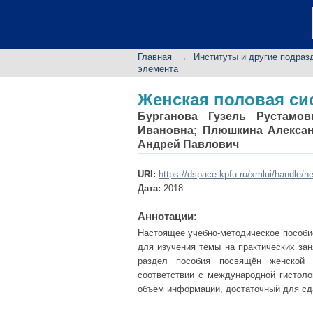
Женская половая си
Главная
→
Институты и другие подраз
элемента
Женская половая си
Бурганова Гузель Рустамов
Ивановна
;
Плюшкина Алексан
Андрей Павлович
URI:
https://dspace.kpfu.ru/xmlui/handle/n
Дата:
2018
Аннотации:
Настоящее учебно-методическое пособи
для изучения темы на практических зан
раздел пособия посвящён женской п
соответствии с международной гистоло
объём информации, достаточный для сд