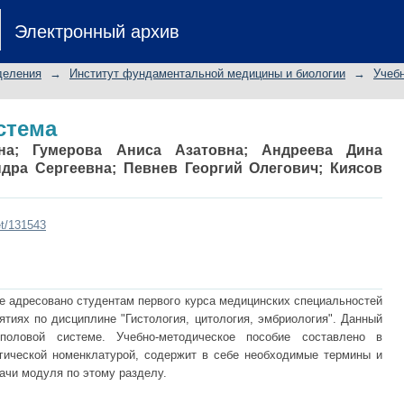
стема
Электронный архив
деления
→
Институт фундаментальной медицины и биологии
→
Учеб
стема
на
;
Гумерова Аниса Азатовна
;
Андреева Дина
дра Сергеевна
;
Певнев Георгий Олегович
;
Киясов
et/131543
е адресовано студентам первого курса медицинских специальностей
ятиях по дисциплине "Гистология, цитология, эмбриология". Данный
оловой системе. Учебно-методическое пособие составлено в
гической номенклатурой, содержит в себе необходимые термины и
ачи модуля по этому разделу.