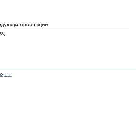
едующие коллекции
60]
aSpace