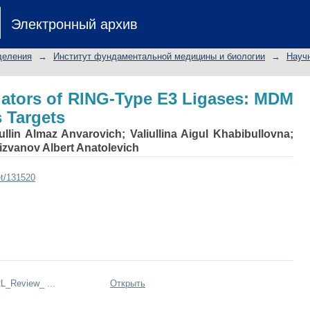
ators of RING-Type E3 Ligases: MDM a
Электронный архив
деления
→
Институт фундаментальной медицины и биологии
→
Науч
ators of RING-Type E3 Ligases: MDM
s Targets
ullin Almaz Anvarovich
;
Valiullina Aigul Khabibullovna
;
izvanov Albert Anatolevich
et/131520
_Review_ ...
Открыть