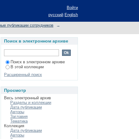
nd Cullin Families as
Войти
русский
English
ные публикации сотрудников
→
Поиск в электронном архиве
Поиск в электронном архиве
В этой коллекции
Расширенный поиск
Просмотр
Весь электронный архив
Разделы и коллекции
Дата публикации
Авторы
Заглавия
Тематика
Коллекция
Дата публикации
Авторы