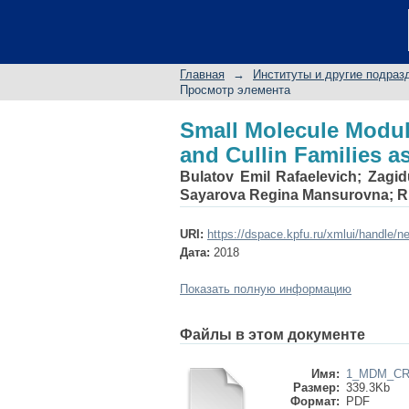
Small Molecule Modul
Targets
Главная
→
Институты и другие подраз
Просмотр элемента
Small Molecule Modul
and Cullin Families a
Bulatov Emil Rafaelevich
;
Zagid
Sayarova Regina Mansurovna
;
R
URI:
https://dspace.kpfu.ru/xmlui/handle/n
Дата:
2018
Показать полную информацию
Файлы в этом документе
Имя:
1_MDM_CRL
Размер:
339.3Kb
Формат:
PDF