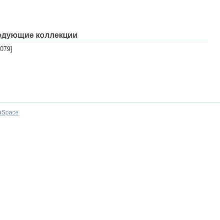
едующие коллекции
079]
aSpace