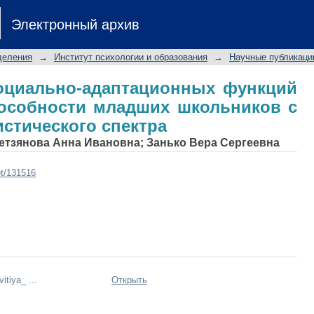
социально-адаптационных функци
Электронный архив
х школьников с расстройствами аут
деления
→
Институт психологии и образования
→
Научные публикаци
оциально-адаптационных функций
пособности младших школьников с
истического спектра
етзянова Анна Ивановна
;
Занько Вера Сергеевна
et/131516
itiya_ ...
Открыть