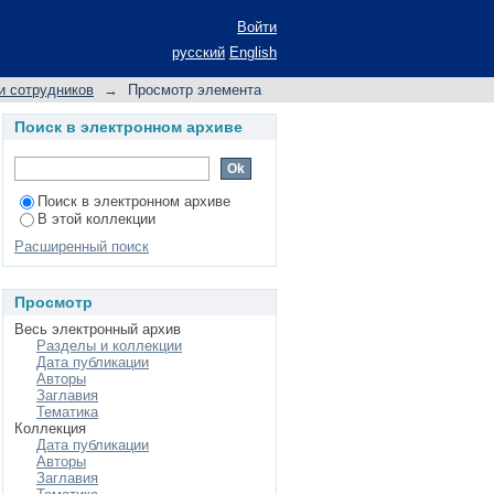
й прогностической
Войти
истического спектра
русский
English
и сотрудников
→
Просмотр элемента
Поиск в электронном архиве
Поиск в электронном архиве
В этой коллекции
Расширенный поиск
Просмотр
Весь электронный архив
Разделы и коллекции
Дата публикации
Авторы
Заглавия
Тематика
Коллекция
Дата публикации
Авторы
Заглавия