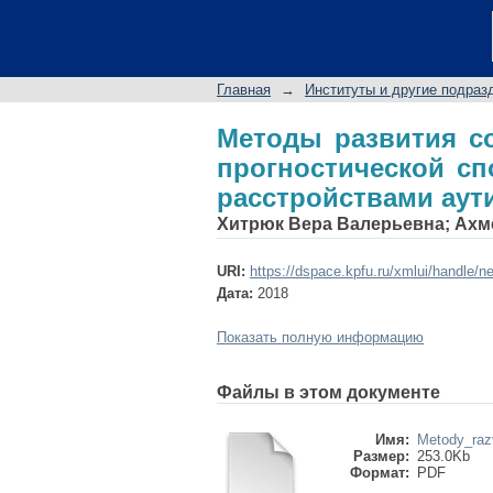
Методы развития 
способности младши
Главная
→
Институты и другие подраз
Методы развития с
прогностической с
расстройствами аут
Хитрюк Вера Валерьевна
;
Ахм
URI:
https://dspace.kpfu.ru/xmlui/handle/n
Дата:
2018
Показать полную информацию
Файлы в этом документе
Имя:
Metody_razv
Размер:
253.0Kb
Формат:
PDF