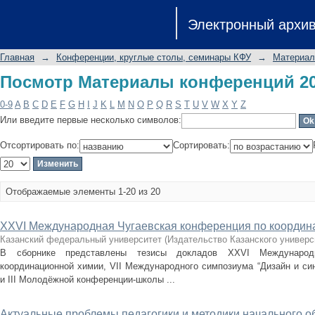
Посмотр Материалы конференций 20
Электронный архи
Главная
→
Конференции, круглые столы, семинары КФУ
→
Материал
Посмотр Материалы конференций 20
0-9
A
B
C
D
E
F
G
H
I
J
K
L
M
N
O
P
Q
R
S
T
U
V
W
X
Y
Z
Или введите первые несколько символов:
Отсортировать по:
Сортировать:
Отображаемые элементы 1-20 из 20
XXVI Международная Чугаевская конференция по координа
Казанский федеральный университет
(
Издательство Казанского универс
В сборнике представлены тезисы докладов XXVI Международ
координационной химии, VII Международного симпозиума “Дизайн и си
и III Молодёжной конференции-школы ...
Актуальные проблемы педагогики и методики начального 