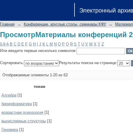
ПросмотрМатериалы конференций 20
Электронный архи
Главная
→
Конференции, круглые столы, семинары КФУ
→
Материал
ПросмотрМатериалы конференций 20
0-9
A
B
C
D
E
F
G
H
I
J
K
L
M
N
O
P
Q
R
S
T
U
V
W
X
Y
Z
Или введите первые несколько символов:
Сортировать:
Результаты поиска на странице:
Отображаемые элементы 1-20 из 62
темам
Алгебра
[1]
биоинформатика
[1]
возрастная психология
[1]
вычисляемые структуры
[1]
Геномика
[1]