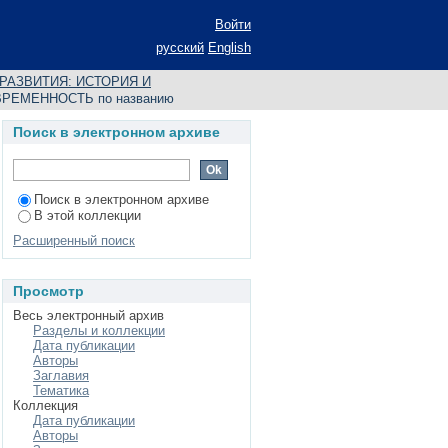
ЬНОГО РАЗВИТИЯ:
Войти
русский
English
АЗВИТИЯ: ИСТОРИЯ И
РЕМЕННОСТЬ по названию
Поиск в электронном архиве
Поиск в электронном архиве
В этой коллекции
Расширенный поиск
Просмотр
Весь электронный архив
Разделы и коллекции
Дата публикации
Авторы
Заглавия
Тематика
Коллекция
Дата публикации
Авторы