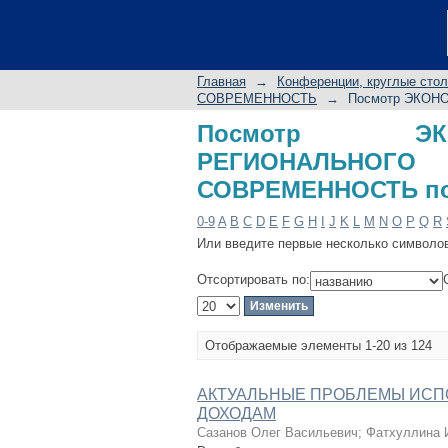
Посмотр ЭКОНОМ
ИСТОРИЯ И СОВРЕМ
Главная
→
Конференции, круглые сто
СОВРЕМЕННОСТЬ
→
Посмотр ЭКОН
Посмотр ЭК
РЕГИОНАЛЬНОГ
СОВРЕМЕННОСТЬ по
0-9
A
B
C
D
E
F
G
H
I
J
K
L
M
N
O
P
Q
R
Или введите первые несколько символо
Отсортировать по:
Отображаемые элементы 1-20 из 124
АКТУАЛЬНЫЕ ПРОБЛЕМЫ ИСП
ДОХОДАМ
Сазанов Олег Васильевич
;
Фатхуллина 