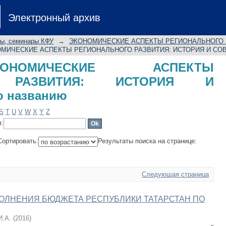
ИЧЕСКИЕ АСПЕКТЫ РЕГИОНАЛ
Электронный архив
ЕННОСТЬ по названию
лы, семинары КФУ
→
ЭКОНОМИЧЕСКИЕ АСПЕКТЫ РЕГИОНАЛЬНОГО Р
ОМИЧЕСКИЕ АСПЕКТЫ РЕГИОНАЛЬНОГО РАЗВИТИЯ: ИСТОРИЯ И СОВ
ОНОМИЧЕСКИЕ АСПЕКТЫ
О РАЗВИТИЯ: ИСТОРИЯ И
 названию
S
T
U
V
W
X
Y
Z
в:
Сортировать:
Результаты поиска на странице:
Следующая страница
ОЛНЕНИЯ БЮДЖЕТА РЕСПУБЛИКИ ТАТАРСТАН ПО
И.А.
(
2016
)