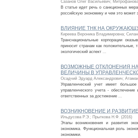
Сазанов Олег Васильевич
;
Митрофанова
В статье идет речь о санкционных мера
российскую экономику и чем это может 
ВЛИЯНИЕ ТНК НА ОКРУЖАЮЩ
Киреева Вероника Владимировна
;
Силан
Транснациональные корпорации оказы
приносит странам как положительные, т
экологический аспект ...
ВОЗМОЖНЫЕ ОТКЛОНЕНИЯ НА
ВЕЛИЧИНЫ В УПРАВЛЕНЧЕСК
Осадчий Эдуард Александрович
;
Атаман
Управленческий учет имеет большое
управленческого учета - обеспечение
ответственных за достижение ...
ВОЗНИКНОВЕНИЕ И РАЗВИТИ
Ильдусова Р.Э.
;
Прыткова Н.Ф.
(
2016
)
Этапы возникновения и развития эко
экономика. Функциональная роль эконо
экономики.