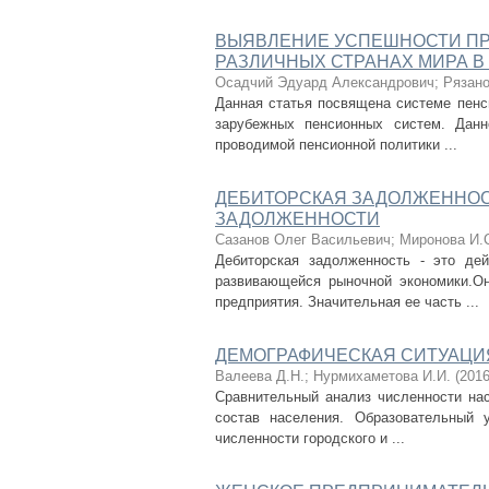
ВЫЯВЛЕНИЕ УСПЕШНОСТИ П
РАЗЛИЧНЫХ СТРАНАХ МИРА В
Осадчий Эдуард Александрович
;
Рязано
Данная статья посвящена системе пенс
зарубежных пенсионных систем. Данн
проводимой пенсионной политики ...
ДЕБИТОРСКАЯ ЗАДОЛЖЕННОС
ЗАДОЛЖЕННОСТИ
Сазанов Олег Васильевич
;
Миронова И.
Дебиторская задолженность - это де
развивающейся рыночной экономики.О
предприятия. Значительная ее часть ...
ДЕМОГРАФИЧЕСКАЯ СИТУАЦИЯ
Валеева Д.Н.
;
Нурмихаметова И.И.
(
201
Сравнительный анализ численности нас
состав населения. Образовательный 
численности городского и ...