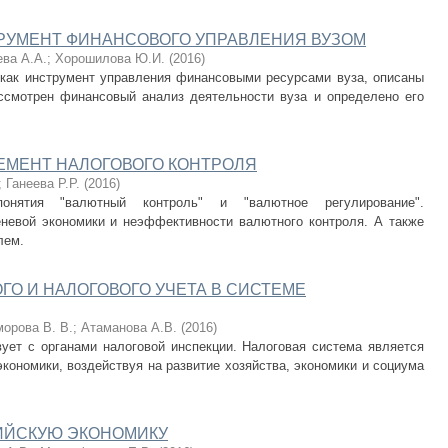
РУМЕНТ ФИНАНСОВОГО УПРАВЛЕНИЯ ВУЗОМ
ва А.А.
;
Хорошилова Ю.И.
(
2016
)
как инструмент управления финансовыми ресурсами вуза, описаны
ссмотрен финансовый анализ деятельности вуза и определено его
ЕМЕНТ НАЛОГОВОГО КОНТРОЛЯ
;
Ганеева Р.Р.
(
2016
)
нятия "валютный контроль" и "валютное регулирование".
невой экономики и неэффективности валютного контроля. А также
лем.
ГО И НАЛОГОВОГО УЧЕТА В СИСТЕМЕ
орова В. В.
;
Атаманова А.В.
(
2016
)
вует с органами налоговой инспекции. Налоговая система является
кономики, воздействуя на развитие хозяйства, экономики и социума
ИЙСКУЮ ЭКОНОМИКУ