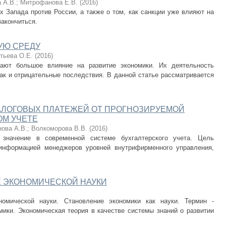
 А.В.
;
Митрофанова Е.В.
(
2016
)
х Запада против России, а также о том, как санкции уже влияют на
закончиться.
УЮ СРЕДУ
тьева О.Е.
(
2016
)
вают большое влияние на развитие экономики. Их деятельность
ак и отрицательные последствия. В данной статье рассматривается
ЛОГОВЫХ ПЛАТЕЖЕЙ ОТ ПРОГНОЗИРУЕМОЙ
ОМ УЧЕТЕ
ова А.В.
;
Волкоморова В.В.
(
2016
)
 значение в современной системе бухгалтерского учета. Цель
 информацией менеджеров уровней внутрифирменного управления,
Е ЭКОНОМИЧЕСКОЙ НАУКИ
номической науки. Становление экономики как науки. Термин -
мики. Экономическая теория в качестве системы знаний о развитии