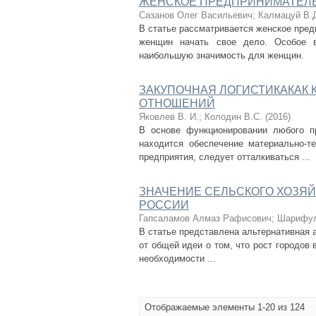
ЖЕНСКОЕ ПРЕДПРИНИМАТЕЛЬ
Сазанов Олег Васильевич
;
Калмацуй В.
В статье рассматривается женское пред
женщин начать свое дело. Особое в
наибольшую значимость для женщин.
ЗАКУПОЧНАЯ ЛОГИСТИКАКАК 
ОТНОШЕНИЙ
Яковлев В. И.
;
Колодин В.С.
(
2016
)
В основе функционировании любого п
находится обеспечение материально-т
предприятия, следует отталкиваться ...
ЗНАЧЕНИЕ СЕЛЬСКОГО ХОЗЯ
РОССИИ
Гапсаламов Алмаз Рафисович
;
Шарифул
В статье представлена альтернативная 
от общей идеи о том, что рост городов
необходимости ...
Отображаемые элементы 1-20 из 124