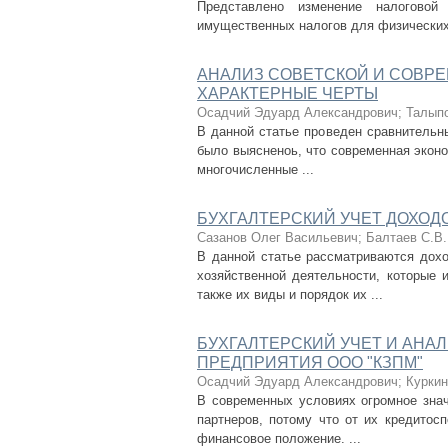
Представлено изменение налогово
имущественных налогов для физических 
АНАЛИЗ СОВЕТСКОЙ И СОВР
ХАРАКТЕРНЫЕ ЧЕРТЫ
Осадчий Эдуард Александрович
;
Талыпо
В данной статье проведен сравнительны
было выясненоь, что современная эконо
многочисленные ...
БУХГАЛТЕРСКИЙ УЧЕТ ДОХОД
Сазанов Олег Васильевич
;
Балтаев С.В.
В данной статье рассматриваются дох
хозяйственной деятельности, которые 
также их виды и порядок их ...
БУХГАЛТЕРСКИЙ УЧЕТ И АНА
ПРЕДПРИЯТИЯ ООО "КЗПМ"
Осадчий Эдуард Александрович
;
Куркин
В современных условиях огромное зна
партнеров, потому что от их кредитос
финансовое положение. ...