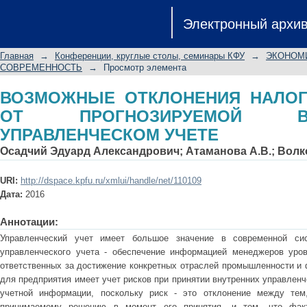
ВОЗМОЖНЫЕ ОТКЛОНЕНИЯ НАЛОГ
Электронный архи
ВЕЛИЧИНЫ В УПРАВЛЕНЧЕСКОМ УЧ
Главная
→
Конференции, круглые столы, семинары КФУ
→
ЭКОНОМИ
СОВРЕМЕННОСТЬ
→
Просмотр элемента
ВОЗМОЖНЫЕ ОТКЛОНЕНИЯ НАЛО
ОТ ПРОГНОЗИРУЕМОЙ 
УПРАВЛЕНЧЕСКОМ УЧЕТЕ
Осадчий Эдуард Александрович
;
Атаманова А.В.
;
Волк
URI:
http://dspace.kpfu.ru/xmlui/handle/net/110109
Дата:
2016
Аннотации:
Управленческий учет имеет большое значение в современной сис
управленческого учета - обеспечение информацией менеджеров уров
ответственных за достижение конкретных отраслей промышленности и 
для предприятия имеет учет рисков при принятии внутренних управленч
учетной информации, поскольку риск - это отклонение между тем,
принимаемому решению в момент его принятия, и тем, что фак