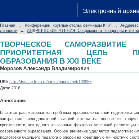
ТВОРЧЕСКОЕ САМОРАЗВИТИЕ Л
Электронный архи
ПЕДАГОГИЧЕСКОГО ОБРАЗОВАНИЯ В
Главная
→
Конференции, круглые столы, семинары КФУ
→
Андреевс
личности
→
АНДРЕЕВСКИЕ ЧТЕНИЯ: Современные концепции и техноло
ТВОРЧЕСКОЕ САМОРАЗВИТИЕ
ПРИОРИТЕТНАЯ ЦЕЛЬ ПЕД
ОБРАЗОВАНИЯ В XXI ВЕКЕ
Морозов Александр Владимирович
URI:
http://dspace.kpfu.ru/xmlui/handle/net/103955
Дата:
2016
Аннотации:
В статье рассматривается проблема профессиональной подготовки сег
завтрашних преподавателей высшей школы на основе их творчес
креативности, как одного из главных факторов успешной реализации 
современного образования. Особое внимание уделяется педагогически
подготовке будущего педагога с опорой на креативную личностную со