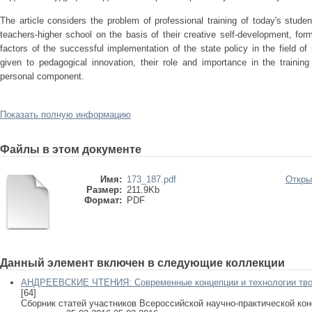
Тhe article considers the problem of professional training of today's stude
teachers-higher school on the basis of their creative self-development, form
factors of the successful implementation of the state policy in the field of
given to pedagogical innovation, their role and importance in the trainin
personal component.
Показать полную информацию
Файлы в этом документе
Имя:
173_187.pdf
Откры
Размер:
211.9Kb
Формат:
PDF
Данный элемент включен в следующие коллекции
АНДРЕЕВСКИЕ ЧТЕНИЯ: Современные концепции и технологии твор
[64]
Сборник статей участников Всероссийской научно-практической к