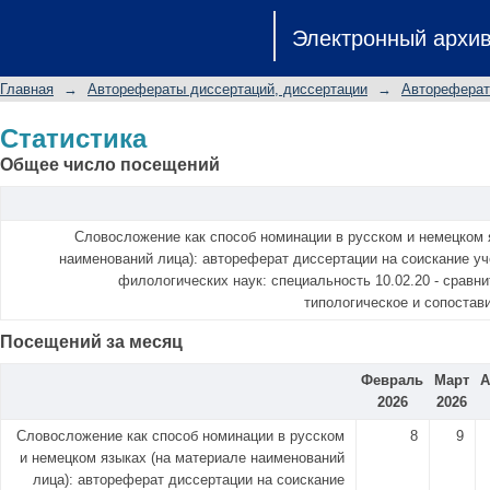
Статистика
Электронный архи
Главная
→
Авторефераты диссертаций, диссертации
→
Автореферат
Статистика
Общее число посещений
Словосложение как способ номинации в русском и немецком 
наименований лица): автореферат диссертации на соискание уч
филологических наук: специальность 10.02.20 - сравн
типологическое и сопостав
Посещений за месяц
Февраль
Март
А
2026
2026
Словосложение как способ номинации в русском
8
9
и немецком языках (на материале наименований
лица): автореферат диссертации на соискание