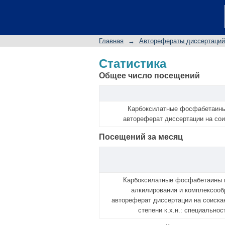
Статистика
Главная
→
Авторефераты диссертаций
Статистика
Общее число посещений
Карбоксилатные фосфабетаины 
автореферат диссертации на соис
Посещений за месяц
Карбоксилатные фосфабетаины 
алкилирования и комплексооб
автореферат диссертации на соиска
степени к.х.н.: специальнос