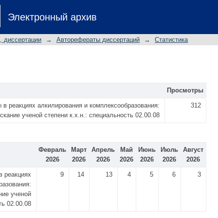
Электронный архив
, диссертации
→
Авторефераты диссертаций
→
Статистика
Просмотры
в реакциях алкилирования и комплексообразования:
312
кание ученой степени к.х.н.: специальность 02.00.08
Февраль
Март
Апрель
Май
Июнь
Июль
Август
2026
2026
2026
2026
2026
2026
2026
в реакциях
9
14
13
4
5
6
3
разования:
ние ученой
ть 02.00.08