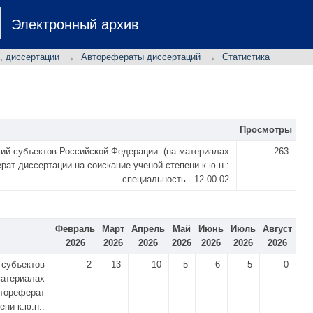
Электронный архив
, диссертации
→
Авторефераты диссертаций
→
Статистика
Просмотры
ий субъектов Российской Федерации: (на материалах
263
рат диссертации на соискание ученой степени к.ю.н.:
специальность - 12.00.02
Февраль
Март
Апрель
Май
Июнь
Июль
Август
2026
2026
2026
2026
2026
2026
2026
 субъектов
2
13
10
5
6
5
0
материалах
втореферат
ни к.ю.н.: