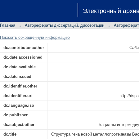
Структура гена новой металлопроте
Электронный архи
его экспрессии: автореферат дис
к.б.н.: специальность 03.02.03
Главная
→
Авторефераты диссертаций, диссертации
→
Автореферат
Показать сокращенную информацию
dc.contributor.author
Саби
dc.date.accessioned
dc.date.available
dc.date.issued
dc.identifier.other
dc.identifier.uri
http://dsp
dc.language.iso
dc.publisher
dc.subject.other
Бациллы интермедиу
dc.title
Структура гена новой металлопротеиназы Bacil