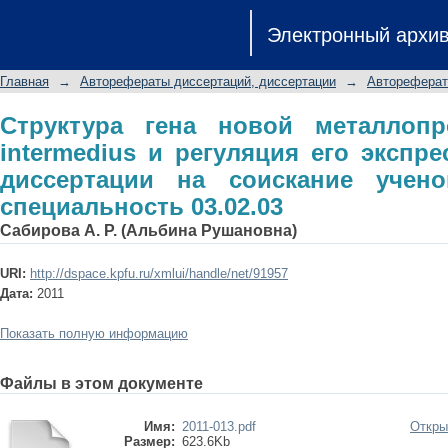
Структура гена новой металлопроте
Электронный архи
его экспрессии: автореферат дис
к.б.н.: специальность 03.02.03
Главная
→
Авторефераты диссертаций, диссертации
→
Автореферат
Структура гена новой металлопро
intermedius и регуляция его экспр
диссертации на соискание ученой
специальность 03.02.03
Сабирова А. Р. (Альбина Рушановна)
URI:
http://dspace.kpfu.ru/xmlui/handle/net/91957
Дата:
2011
Показать полную информацию
Файлы в этом документе
Имя:
2011-013.pdf
Откры
Размер:
623.6Kb