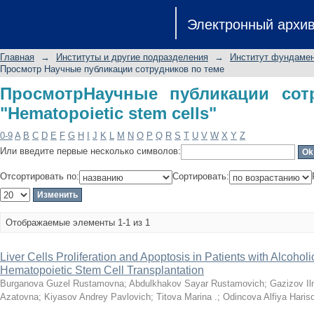
ПросмотрНаучные публикации сотрудн
Электронный архи
Главная
→
Институты и другие подразделения
→
Институт фундамен
Просмотр Научные публикации сотрудников по теме
ПросмотрНаучные публикации сот
"Hematopoietic stem cells"
0-9
A
B
C
D
E
F
G
H
I
J
K
L
M
N
O
P
Q
R
S
T
U
V
W
X
Y
Z
Или введите первые несколько символов:
Отсортировать по:
Сортировать:
Отображаемые элементы 1-1 из 1
Liver Cells Proliferation and Apoptosis in Patients with Alcohol
Hematopoietic Stem Cell Transplantation
Burganova Guzel Rustamovna
;
Abdulkhakov Sayar Rustamovich
;
Gazizov Il
Azatovna
;
Kiyasov Andrey Pavlovich
;
Titova Marina .
;
Odincova Alfiya Haris