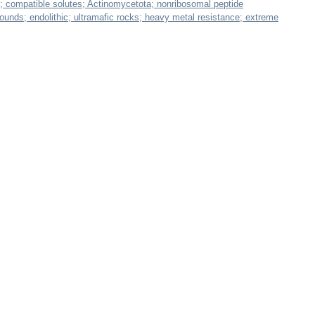
; compatible solutes; Actinomycetota; nonribosomal peptide
nds; endolithic; ultramafic rocks; heavy metal resistance; extreme