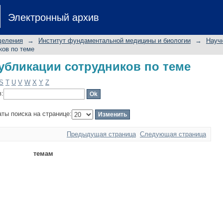
бликации сотрудников по теме
Электронный архив
деления
→
Институт фундаментальной медицины и биологии
→
Науч
ков по теме
бликации сотрудников по теме
S
T
U
V
W
X
Y
Z
в:
аты поиска на странице:
Предыдущая страница
Следующая страница
темам