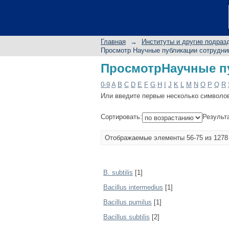
ПросмотрНаучные пу
Главная
→
Институты и другие подраз
Просмотр Научные публикации сотрудни
ПросмотрНаучные пу
0-9
A
B
C
D
E
F
G
H
I
J
K
L
M
N
O
P
Q
R
Или введите первые несколько символо
Сортировать:
Результ
Отображаемые элементы 56-75 из 1278
B. subtilis
[1]
Bacillus intermedius
[1]
Bacillus pumilus
[1]
Bacillus subtilis
[2]