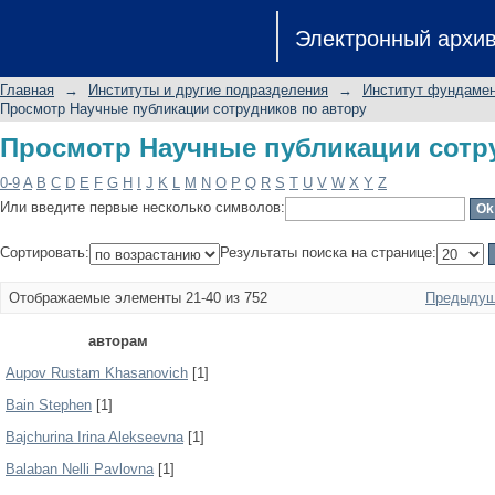
Просмотр Научные публикации сотр
Электронный архи
Главная
→
Институты и другие подразделения
→
Институт фундамен
Просмотр Научные публикации сотрудников по автору
Просмотр Научные публикации сотр
0-9
A
B
C
D
E
F
G
H
I
J
K
L
M
N
O
P
Q
R
S
T
U
V
W
X
Y
Z
Или введите первые несколько символов:
Сортировать:
Результаты поиска на странице:
Отображаемые элементы 21-40 из 752
Предыдущ
авторам
Aupov Rustam Khasanovich
[1]
Bain Stephen
[1]
Bajchurina Irina Alekseevna
[1]
Balaban Nelli Pavlovna
[1]