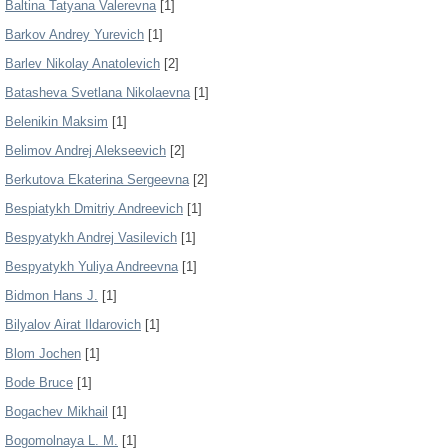
Baltina Tatyana Valerevna
[1]
Barkov Andrey Yurevich
[1]
Barlev Nikolay Anatolevich
[2]
Batasheva Svetlana Nikolaevna
[1]
Belenikin Maksim
[1]
Belimov Andrej Alekseevich
[2]
Berkutova Ekaterina Sergeevna
[2]
Bespiatykh Dmitriy Andreevich
[1]
Bespyatykh Andrej Vasilevich
[1]
Bespyatykh Yuliya Andreevna
[1]
Bidmon Hans J.
[1]
Bilyalov Airat Ildarovich
[1]
Blom Jochen
[1]
Bode Bruce
[1]
Bogachev Mikhail
[1]
Bogomolnaya L. M.
[1]