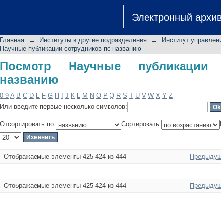
Посмотр Научные публикации сотру
Электронный архи
Главная
→
Институты и другие подразделения
→
Институт управлен
Научные публикации сотрудников по названию
Посмотр Научные публикации 
названию
0-9
A
B
C
D
E
F
G
H
I
J
K
L
M
N
O
P
Q
R
S
T
U
V
W
X
Y
Z
Или введите первые несколько символов:
Отсортировать по:
Сортировать:
Отображаемые элементы 425-424 из 444
Предыдущ
Отображаемые элементы 425-424 из 444
Предыдущ