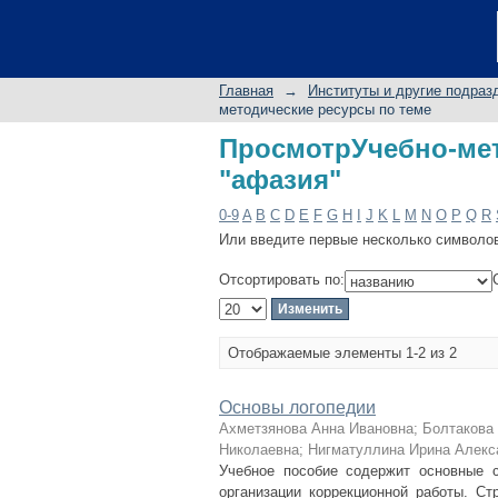
ПросмотрУчебно-мет
Главная
→
Институты и другие подраз
методические ресурсы по теме
ПросмотрУчебно-
"афазия"
0-9
A
B
C
D
E
F
G
H
I
J
K
L
M
N
O
P
Q
R
Или введите первые несколько символо
Отсортировать по:
Отображаемые элементы 1-2 из 2
Основы логопедии
Ахметзянова Анна Ивановна
;
Болтакова
Николаевна
;
Нигматуллина Ирина Алекс
Учебное пособие содержит основные 
организации коррекционной работы. Ст