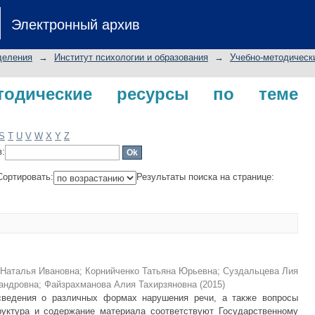
одические ресурсы по теме "афазия
Электронный архив
деления
→
Институт психологии и образования
→
Учебно-методическ
методические ресурсы по теме
S
T
U
V
W
X
Y
Z
в:
Сортировать:
Результаты поиска на странице:
 Наталья Ивановна
;
Корнийченко Татьяна Юрьевна
;
Суздальцева Лия
андровна
;
Файзрахманова Алия Тахирзяновна
(
2015
)
сведения о различных формах нарушения речи, а также вопросы
руктура и содержание материала соответствуют Государственному