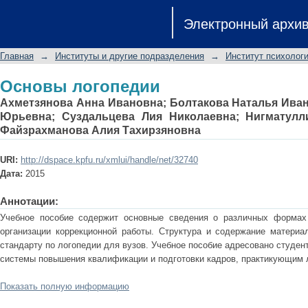
Основы логопедии
Электронный архи
Главная
→
Институты и другие подразделения
→
Институт психологи
Основы логопедии
Ахметзянова Анна Ивановна
;
Болтакова Наталья Ива
Юрьевна
;
Суздальцева Лия Николаевна
;
Нигматулл
Файзрахманова Алия Тахирзяновна
URI:
http://dspace.kpfu.ru/xmlui/handle/net/32740
Дата:
2015
Аннотации:
Учебное пособие содержит основные сведения о различных формах
организации коррекционной работы. Структура и содержание материа
стандарту по логопедии для вузов. Учебное пособие адресовано студен
системы повышения квалификации и подготовки кадров, практикующим 
Показать полную информацию