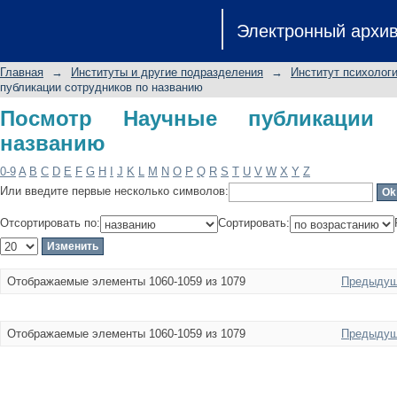
Посмотр Научные публикации сотру
Электронный архи
Главная
→
Институты и другие подразделения
→
Институт психологи
публикации сотрудников по названию
Посмотр Научные публикации 
названию
0-9
A
B
C
D
E
F
G
H
I
J
K
L
M
N
O
P
Q
R
S
T
U
V
W
X
Y
Z
Или введите первые несколько символов:
Отсортировать по:
Сортировать:
Отображаемые элементы 1060-1059 из 1079
Предыдущ
Отображаемые элементы 1060-1059 из 1079
Предыдущ