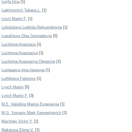
Leyfa Irina
[1]
Liakhnovitch Tatiana L.
[1]
Linch Martin F.
[1]
Lohotskaya Ludmila Aleksandrovna
[1]
Lopukhova Olga Gennadevna
[5]
Luchinina Anastasia
[1]
Luchinina Anastasiya
[1]
Luchinina Anastasiya Olegovna
[1]
Lushpaeva Irina Igorevna
[1]
Lutfilloeva Fahriniso
[1]
Lynch Martin
[5]
Lynch Martin F.
[3]
M.E. Valiullina Marina Evgenevna
[1]
M.G. Yusupov Mark Gennadyevich
[1]
Machnev Victor Y.
[1]
Makarova Elena V.
[1]