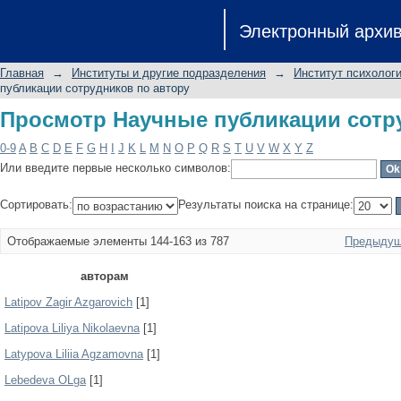
Просмотр Научные публикации сотр
Электронный архи
Главная
→
Институты и другие подразделения
→
Институт психологи
публикации сотрудников по автору
Просмотр Научные публикации сотр
0-9
A
B
C
D
E
F
G
H
I
J
K
L
M
N
O
P
Q
R
S
T
U
V
W
X
Y
Z
Или введите первые несколько символов:
Сортировать:
Результаты поиска на странице:
Отображаемые элементы 144-163 из 787
Предыдущ
авторам
Latipov Zagir Azgarovich
[1]
Latipova Liliya Nikolaevna
[1]
Latypova Liliia Agzamovna
[1]
Lebedeva OLga
[1]