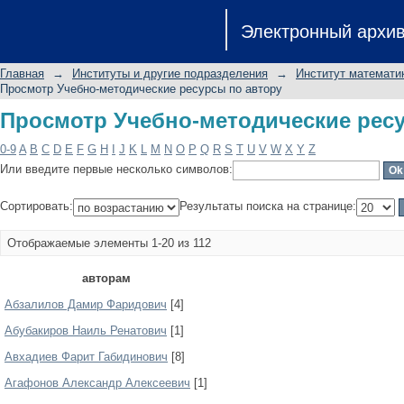
Просмотр Учебно-методические рес
Электронный архи
Главная
→
Институты и другие подразделения
→
Институт математик
Просмотр Учебно-методические ресурсы по автору
Просмотр Учебно-методические рес
0-9
A
B
C
D
E
F
G
H
I
J
K
L
M
N
O
P
Q
R
S
T
U
V
W
X
Y
Z
Или введите первые несколько символов:
Сортировать:
Результаты поиска на странице:
Отображаемые элементы 1-20 из 112
авторам
Абзалилов Дамир Фаридович
[4]
Абубакиров Наиль Ренатович
[1]
Авхадиев Фарит Габидинович
[8]
Агафонов Александр Алексеевич
[1]