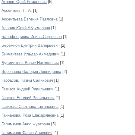
Агачев Юрий Романович
[5]
Аксентьев, Л. А.
[1]
Аксентьева Евгения Павловна
[1]
Альпин Юрий Абдуллович
[1]
Балафендиева Ирина Сергеевна
[1]
Бережной Дмитрий Валерьевич
[2]
Бикчантаев Ильдар Ахмедович
[1]
Бурмистров Борис Николаевич
[1]
Воронцова Валерия Леонидовна
[2]
Габбасов, Назим Салихович
[1]
Газизов Андрей Равильевич
[1]
Газизов Евгений Равильевич
[1]
Газизова Светлана Евгеньевна
[1]
Гайнанова, Роза Шакирзяновна
[1]
Галимянов Анис Фуатович
[3]
Галимянов Фанис Анисович
[1]