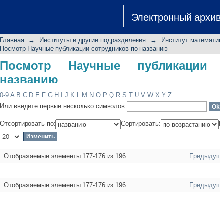
Посмотр Научные публикации сотру
Электронный архи
Главная
→
Институты и другие подразделения
→
Институт математик
Посмотр Научные публикации сотрудников по названию
Посмотр Научные публикации 
названию
0-9
A
B
C
D
E
F
G
H
I
J
K
L
M
N
O
P
Q
R
S
T
U
V
W
X
Y
Z
Или введите первые несколько символов:
Отсортировать по:
Сортировать:
Отображаемые элементы 177-176 из 196
Предыдущ
Отображаемые элементы 177-176 из 196
Предыдущ